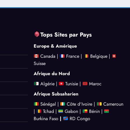
Tops Sites par Pays
Europe
& Amérique
Canada
|
France
|
Belgique
|
Suisse
Afrique du Nord
Algérie
|
Tunisie
|
Maroc
Afrique Subsaharien
Sénégal
|
Côte d'Ivoire
|
Cameroun
|
Tchad
|
Gabon
|
Bénin
|
Burkina Faso
|
RD Congo