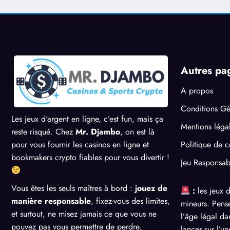
Autres pa
A propos
Conditions Gé
Les jeux d'argent en ligne, c’est fun, mais ça
Mentions léga
reste risqué. Chez
Mr. Djambo
, on est là
pour vous fournir les casinos en ligne et
Politique de c
bookmakers crypto fiables pour vous divertir !
Jeu Responsab
Vous êtes les seuls maîtres à bord :
jouez de
:
les jeux d
manière responsable
, fixez-vous des limites,
mineurs. Pense
et surtout, ne misez jamais ce que vous ne
l’âge légal da
pouvez pas vous permettre de perdre.
lancer sur l’u