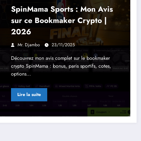
SpinMama Sports : Mon Avis
sur ce Bookmaker Crypto |
2026
Mr. Djambo
23/11/2025
Découvrez mon avis complet sur le bookmaker
crypto SpinMama : bonus, paris sportifs, cotes,
options…
Lire la suite