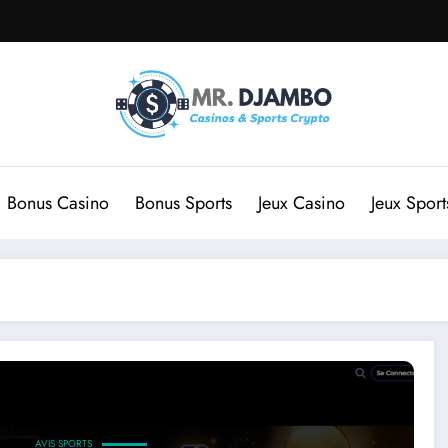
Bonus Casino
Bonus Sports
Jeux Casino
Jeux Sport
AVIS SPORTS