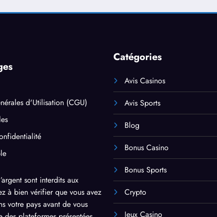
Catégories
ges
Avis Casinos
nérales d'Utilisation (CGU)
Avis Sports
les
Blog
onfidentialité
Bonus Casino
le
Bonus Sports
’argent sont interdits aux
z à bien vérifier que vous avez
Crypto
ns votre pays avant de vous
Jeux Casino
ne des plateformes présentées