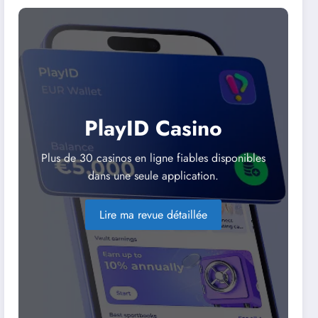
PlayID Casino
Plus de 30 casinos en ligne fiables disponibles
dans une seule application.
Lire ma revue détaillée