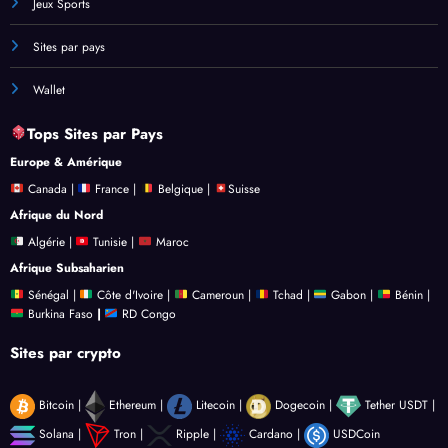
Jeux Sports
Sites par pays
Wallet
Tops Sites par Pays
Europe
& Amérique
Canada
|
France
|
Belgique
|
Suisse
Afrique du Nord
Algérie
|
Tunisie
|
Maroc
Afrique Subsaharien
Sénégal
|
Côte d'Ivoire
|
Cameroun
|
Tchad
|
Gabon
|
Bénin
|
Burkina Faso
|
RD Congo
Sites par crypto
Bitcoin
|
Ethereum
|
Litecoin
|
Dogecoin
|
Tether USDT
|
Solana
|
Tron
|
Ripple
|
Cardano
|
USDCoin