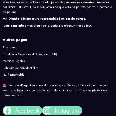
Vous êtes les seuls maîtres à bord :
jouez de manière responsable
, fixez-vous
des limites, et surtout, ne misez jamais ce que vous ne pouvez pas vous permettre
de perdre.
Mr. Djambo décline toute responsabilité en cas de pertes.
Juste pour info :
mon blog n'est propriétaire d'
aucun
site de jeux.
Autres pages
A propos
Conditions Générales d'Utilisation (CGU)
Mentions légales
Politique de confidentialité
Jeu Responsable
:
les jeux d’argent sont interdits aux mineurs. Pensez à bien vérifier que vous
avez l’âge légal dans votre pays avant de vous lancer sur l’une des plateformes
présentées ici.
Facebook
Instagram