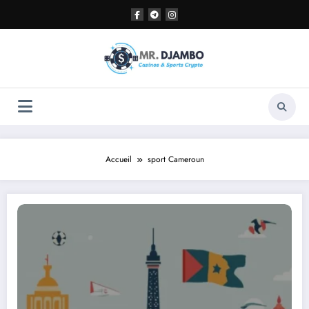
Aller
au
contenu
Accueil
sport Cameroun