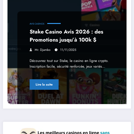
AVIS CASINOS
Stake Casino Avis 2026 : des
Promotions jusqu’à 100k $
Mr. Djambo
11/11/2025
Découvrez tout sur Stake, le casino en ligne crypto.
Inscription facile, sécurité renforcée, jeux variés…
Lire la suite