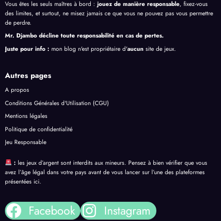
Vous êtes les seuls maîtres à bord :
jouez de manière responsable
, fixez-vous
des limites, et surtout, ne misez jamais ce que vous ne pouvez pas vous permettre
de perdre.
Mr. Djambo décline toute responsabilité en cas de pertes.
Juste pour info :
mon blog n'est propriétaire d'
aucun
site de jeux.
Autres pages
A propos
Conditions Générales d'Utilisation (CGU)
Mentions légales
Politique de confidentialité
Jeu Responsable
:
les jeux d’argent sont interdits aux mineurs. Pensez à bien vérifier que vous
avez l’âge légal dans votre pays avant de vous lancer sur l’une des plateformes
présentées ici.
Facebook
Instagram