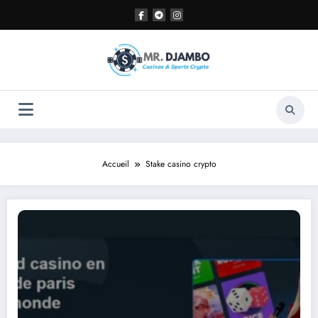
Aller
au
contenu
Accueil
Stake casino crypto