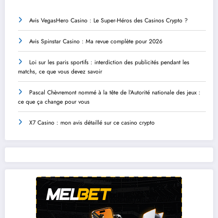
Avis VegasHero Casino : Le Super-Héros des Casinos Crypto ?
Avis Spinstar Casino : Ma revue complète pour 2026
Loi sur les paris sportifs : interdiction des publicités pendant les
matchs, ce que vous devez savoir
Pascal Chèvremont nommé à la tête de l’Autorité nationale des jeux :
ce que ça change pour vous
X7 Casino : mon avis détaillé sur ce casino crypto