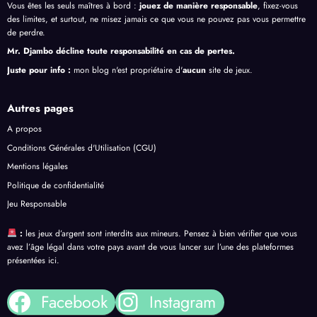
Vous êtes les seuls maîtres à bord :
jouez de manière responsable
, fixez-vous
des limites, et surtout, ne misez jamais ce que vous ne pouvez pas vous permettre
de perdre.
Mr. Djambo décline toute responsabilité en cas de pertes.
Juste pour info :
mon blog n'est propriétaire d'
aucun
site de jeux.
Autres pages
A propos
Conditions Générales d'Utilisation (CGU)
Mentions légales
Politique de confidentialité
Jeu Responsable
:
les jeux d’argent sont interdits aux mineurs. Pensez à bien vérifier que vous
avez l’âge légal dans votre pays avant de vous lancer sur l’une des plateformes
présentées ici.
Facebook
Instagram