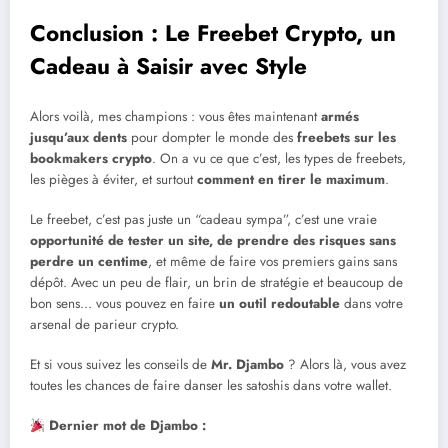
Conclusion : Le Freebet Crypto, un
Cadeau à Saisir avec Style
Alors voilà, mes champions : vous êtes maintenant
armés
jusqu’aux dents
pour dompter le monde des
freebets sur les
bookmakers crypto
. On a vu ce que c’est, les types de freebets,
les pièges à éviter, et surtout
comment en tirer le maximum
.
Le freebet, c’est pas juste un “cadeau sympa”, c’est une vraie
opportunité de tester un site, de prendre des risques sans
perdre un centime
, et même de faire vos premiers gains sans
dépôt. Avec un peu de flair, un brin de stratégie et beaucoup de
bon sens… vous pouvez en faire
un outil redoutable
dans votre
arsenal de parieur crypto.
Et si vous suivez les conseils de
Mr. Djambo
? Alors là, vous avez
toutes les chances de faire danser les satoshis dans votre wallet.
Dernier mot de Djambo :