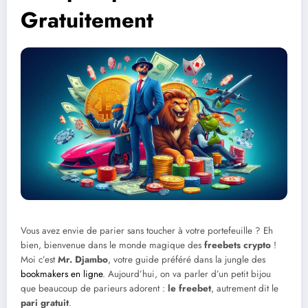
Gratuitement
Vous avez envie de parier sans toucher à votre portefeuille ? Eh
bien, bienvenue dans le monde magique des
freebets crypto
!
Moi c’est
Mr. Djambo
, votre guide préféré dans la jungle des
bookmakers en ligne
. Aujourd’hui, on va parler d’un petit bijou
que beaucoup de parieurs adorent :
le freebet
, autrement dit le
pari gratuit
.