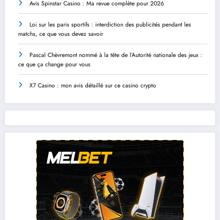
Avis Spinstar Casino : Ma revue complète pour 2026
Loi sur les paris sportifs : interdiction des publicités pendant les
matchs, ce que vous devez savoir
Pascal Chèvremont nommé à la tête de l’Autorité nationale des jeux :
ce que ça change pour vous
X7 Casino : mon avis détaillé sur ce casino crypto