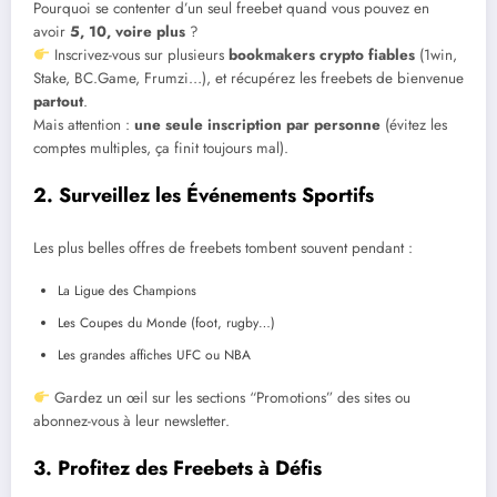
Pourquoi se contenter d’un seul freebet quand vous pouvez en
avoir
5, 10, voire plus
?
Inscrivez-vous sur plusieurs
bookmakers crypto fiables
(1win,
Stake, BC.Game, Frumzi…), et récupérez les freebets de bienvenue
partout
.
Mais attention :
une seule inscription par personne
(évitez les
comptes multiples, ça finit toujours mal).
2. Surveillez les Événements Sportifs
Les plus belles offres de freebets tombent souvent pendant :
La Ligue des Champions
Les Coupes du Monde (foot, rugby…)
Les grandes affiches UFC ou NBA
Gardez un œil sur les sections “Promotions” des sites ou
abonnez-vous à leur newsletter.
3. Profitez des Freebets à Défis