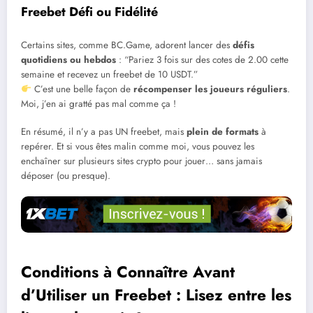
Freebet Défi ou Fidélité
Certains sites, comme BC.Game, adorent lancer des
défis
quotidiens ou hebdos
: “Pariez 3 fois sur des cotes de 2.00 cette
semaine et recevez un freebet de 10 USDT.”
C’est une belle façon de
récompenser les joueurs réguliers
.
Moi, j’en ai gratté pas mal comme ça !
En résumé, il n’y a pas UN freebet, mais
plein de formats
à
repérer. Et si vous êtes malin comme moi, vous pouvez les
enchaîner sur plusieurs sites crypto pour jouer… sans jamais
déposer (ou presque).
Conditions à Connaître Avant
d’Utiliser un Freebet : Lisez entre les