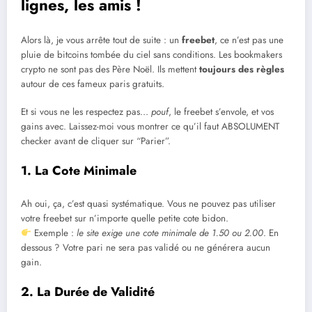
lignes, les amis !
Alors là, je vous arrête tout de suite : un
freebet
, ce n’est pas une
pluie de bitcoins tombée du ciel sans conditions. Les bookmakers
crypto ne sont pas des Père Noël. Ils mettent
toujours des règles
autour de ces fameux paris gratuits.
Et si vous ne les respectez pas…
pouf
, le freebet s’envole, et vos
gains avec. Laissez-moi vous montrer ce qu’il faut ABSOLUMENT
checker avant de cliquer sur “Parier”.
1. La Cote Minimale
Ah oui, ça, c’est quasi systématique. Vous ne pouvez pas utiliser
votre freebet sur n’importe quelle petite cote bidon.
Exemple :
le site exige une cote minimale de 1.50 ou 2.00
. En
dessous ? Votre pari ne sera pas validé ou ne générera aucun
gain.
2. La Durée de Validité