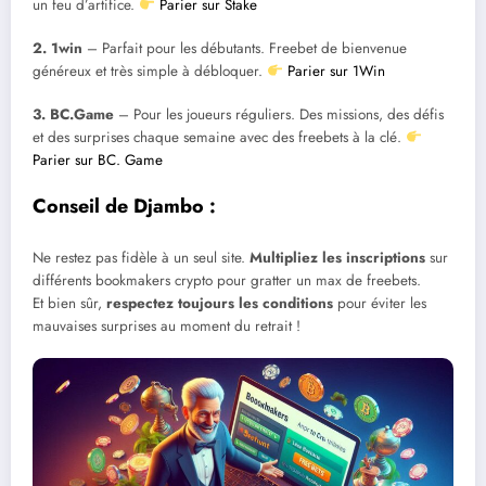
un feu d’artifice.
Parier sur Stake
2. 1win
– Parfait pour les débutants. Freebet de bienvenue
généreux et très simple à débloquer.
Parier sur 1Win
3. BC.Game
– Pour les joueurs réguliers. Des missions, des défis
et des surprises chaque semaine avec des freebets à la clé.
Parier sur BC. Game
Conseil de Djambo :
Ne restez pas fidèle à un seul site.
Multipliez les inscriptions
sur
différents bookmakers crypto pour gratter un max de freebets.
Et bien sûr,
respectez toujours les conditions
pour éviter les
mauvaises surprises au moment du retrait !