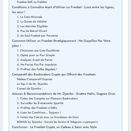
Freebet Défi ou Fidélité
Conditions à Connaître Avant d’Utiliser un Freebet : Lisez entre les lignes,
les amis !
1. La Cote Minimale
2. La Durée de Validité
3. Les Marchés Éligibles
4. Pas de Retrait Direct
5. Un Seul Freebet par Personne
Comment Utiliser un Freebet Stratégiquement : Ne Gaspillez Pas Votre
Joker !
1. Choisissez une Cote Équilibrée
2. Optez pour un Pari Simple
3. Analysez Avant de Parier
4. Ne Pariez Pas Par Impulsion
5. Profitez des Failles (légales) !
Comparatif des Bookmakers Crypto qui Offrent des Freebets
Tableau Comparatif Express
Le Top 3 de Mr. Djambo
Conseil de Djambo :
Astuces & Recommandations de Mr. Djambo : Grattez Malin, Gagnez Gros
1. Créez des Comptes sur Plusieurs Bookmakers
2. Surveillez les Événements Sportifs
3. Profitez des Freebets à Défis
4. Lisez les Conditions… Toujours !
5. Faites Vos Calculs avec un Simulateur de Gain
BONUS by Djambo : Suivez les forums & Telegram crypto-paris
Conclusion : Le Freebet Crypto, un Cadeau à Saisir avec Style