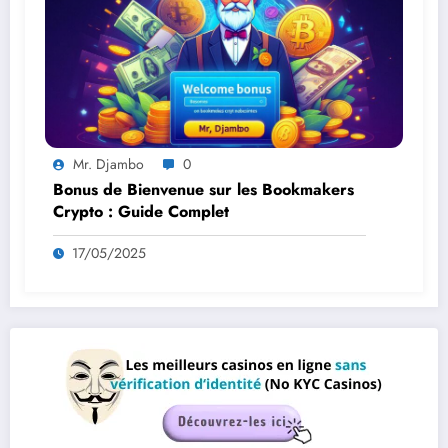
Mr. Djambo
0
Bonus de Bienvenue sur les Bookmakers
Crypto : Guide Complet
17/05/2025