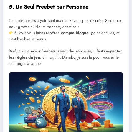
5. Un Seul Freebet par Personne
Les bookmakers crypto sont malins. Si vous pensez créer 3 comptes
pour gratter plusieurs freebets, attention :
Si vous vous faites repérer,
compte bloqué
, gains annulés, et
c’est bye-bye le bonus.
Bref, pour que vos freebets fassent des étincelles, il faut
respecter
les règles du jeu
. Et moi, Mr. Djambo, je suis là pour vous éviter
les pièges à la noix.