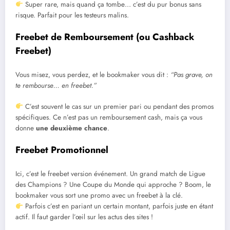
Super rare, mais quand ça tombe… c’est du pur bonus sans
risque. Parfait pour les testeurs malins.
Freebet de Remboursement (ou Cashback
Freebet)
Vous misez, vous perdez, et le bookmaker vous dit :
“Pas grave, on
te rembourse… en freebet.”
C’est souvent le cas sur un premier pari ou pendant des promos
spécifiques. Ce n’est pas un remboursement cash, mais ça vous
donne
une deuxième chance
.
Freebet Promotionnel
Ici, c’est le freebet version événement. Un grand match de Ligue
des Champions ? Une Coupe du Monde qui approche ? Boom, le
bookmaker vous sort une promo avec un freebet à la clé.
Parfois c’est en pariant un certain montant, parfois juste en étant
actif. Il faut garder l’œil sur les actus des sites !