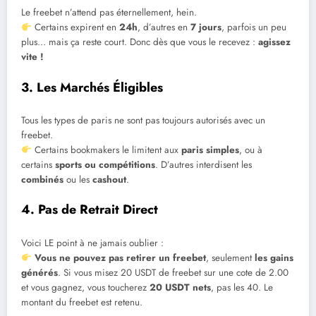
Le freebet n’attend pas éternellement, hein.
Certains expirent en
24h
, d’autres en
7 jours
, parfois un peu
plus… mais ça reste court. Donc dès que vous le recevez :
agissez
vite !
3. Les Marchés Éligibles
Tous les types de paris ne sont pas toujours autorisés avec un
freebet.
Certains bookmakers le limitent aux
paris simples
, ou à
certains
sports ou compétitions
. D’autres interdisent les
combinés
ou les
cashout
.
4. Pas de Retrait Direct
Voici LE point à ne jamais oublier :
Vous ne pouvez pas retirer un freebet
, seulement
les gains
générés
. Si vous misez 20 USDT de freebet sur une cote de 2.00
et vous gagnez, vous toucherez
20 USDT nets
, pas les 40. Le
montant du freebet est retenu.