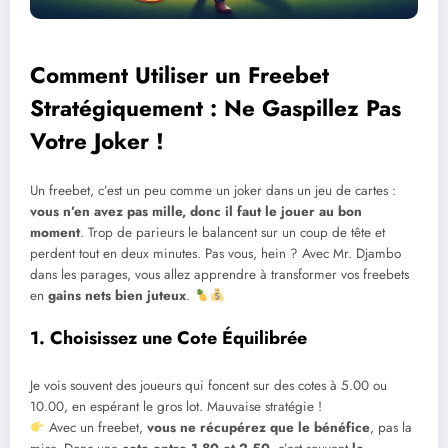
Comment Utiliser un Freebet
Stratégiquement : Ne Gaspillez Pas
Votre Joker !
Un freebet, c’est un peu comme un joker dans un jeu de cartes :
vous n’en avez pas mille, donc il faut le jouer au bon
moment
. Trop de parieurs le balancent sur un coup de tête et
perdent tout en deux minutes. Pas vous, hein ? Avec Mr. Djambo
dans les parages, vous allez apprendre à transformer vos freebets
en
gains nets bien juteux
.
1. Choisissez une Cote Équilibrée
Je vois souvent des joueurs qui foncent sur des cotes à 5.00 ou
10.00, en espérant le gros lot. Mauvaise stratégie !
Avec un freebet,
vous ne récupérez que le bénéfice
, pas la