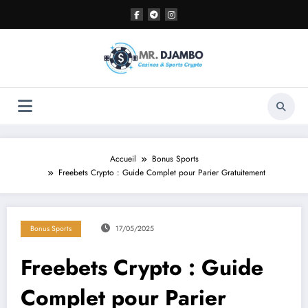
Aller
au
contenu
Accueil
Bonus Sports
Freebets Crypto : Guide Complet pour Parier Gratuitement
Bonus Sports
17/05/2025
Freebets Crypto : Guide
Complet pour Parier