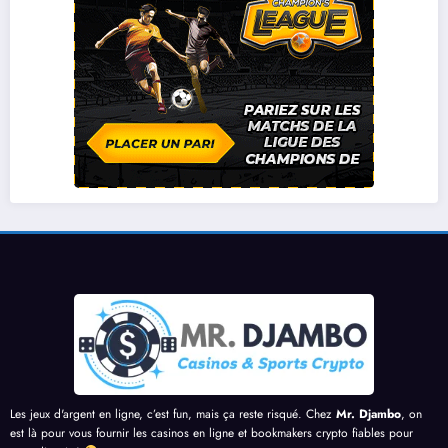
Les jeux d'argent en ligne, c’est fun, mais ça reste risqué. Chez
Mr. Djambo
, on
est là pour vous fournir les casinos en ligne et bookmakers crypto fiables pour