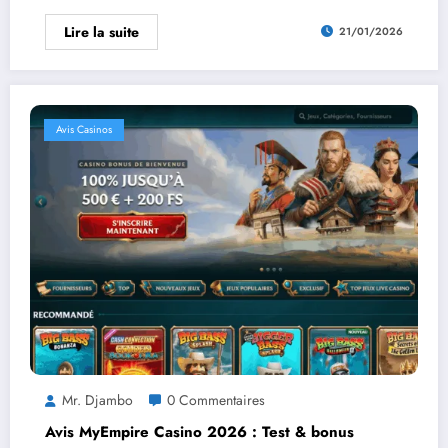
Lire la suite
21/01/2026
Avis Casinos
Mr. Djambo
0 Commentaires
Avis MyEmpire Casino 2026 : Test & bonus