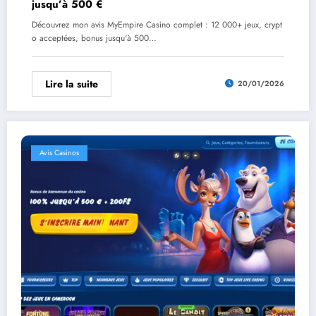
jusqu’à 500 €
Découvrez mon avis MyEmpire Casino complet : 12 000+ jeux, crypt
o acceptées, bonus jusqu'à 500…
Lire la suite
20/01/2026
Avis Casinos