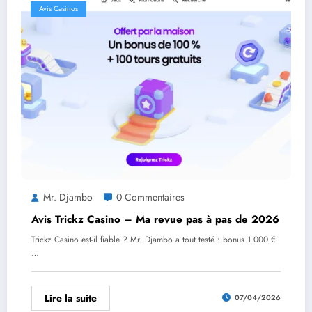
Avis Casinos
Mr. Djambo
0 Commentaires
Avis Trickz Casino – Ma revue pas à pas de 2026
Trickz Casino est-il fiable ? Mr. Djambo a tout testé : bonus 1 000 €
…
Lire la suite
07/04/2026