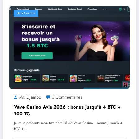
Avis Casinos
Mr. Djambo
0 Commentaires
Vave Casino Avis 2026 : bonus jusqu’à 4 BTC +
100 TG
Je vous présente mon test détaillé de Vave Casino : bonus jusqu’à 4
BTC +…