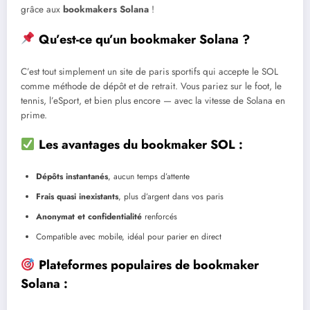
grâce aux
bookmakers Solana
!
Qu’est-ce qu’un bookmaker Solana ?
C’est tout simplement un site de paris sportifs qui accepte le SOL
comme méthode de dépôt et de retrait. Vous pariez sur le foot, le
tennis, l’eSport, et bien plus encore — avec la vitesse de Solana en
prime.
Les avantages du bookmaker SOL :
Dépôts instantanés
, aucun temps d’attente
Frais quasi inexistants
, plus d’argent dans vos paris
Anonymat et confidentialité
renforcés
Compatible avec mobile, idéal pour parier en direct
Plateformes populaires de bookmaker
Solana :