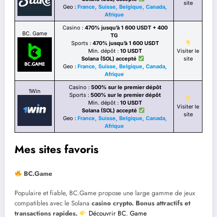
site
Geo :
France, Suisse, Belgique, Canada,
Afrique
Casino :
470% jusqu’à 1 600 USDT + 400
BC. Game
TG
Sports :
470% jusqu’à 1 600 USDT
Min. dépôt :
10 USDT
Visiter le
Solana (SOL) accepté
site
Geo :
France, Suisse, Belgique, Canada,
Afrique
Casino :
500% sur le premier dépôt
1Win
Sports :
500% sur le premier dépôt
Min. dépôt :
10 USDT
Visiter le
Solana (SOL) accepté
site
Geo :
France, Suisse, Belgique, Canada,
Afrique
Mes sites favoris
BC.Game
Populaire et fiable, BC.Game propose une large gamme de jeux
compatibles avec le Solana
casino crypto. Bonus attractifs et
transactions rapides.
Découvrir BC. Game