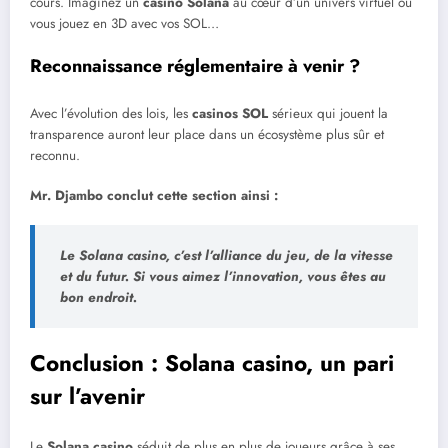
cours. Imaginez un
casino Solana
au cœur d’un univers virtuel où
vous jouez en 3D avec vos SOL…
Reconnaissance réglementaire à venir ?
Avec l’évolution des lois, les
casinos SOL
sérieux qui jouent la
transparence auront leur place dans un écosystème plus sûr et
reconnu.
Mr. Djambo conclut cette section ainsi :
Le
Solana casino
, c’est l’alliance du jeu, de la vitesse
et du futur. Si vous aimez l’innovation, vous êtes au
bon endroit.
Conclusion : Solana casino, un pari
sur l’avenir
Le
Solana casino
séduit de plus en plus de joueurs grâce à ses