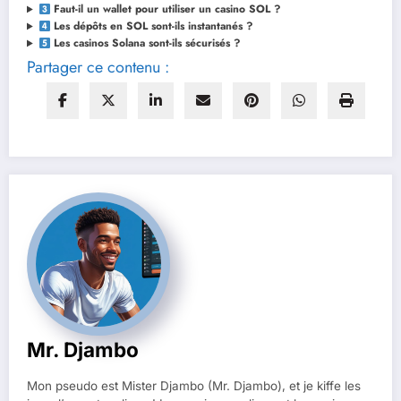
Faut-il un wallet pour utiliser un casino SOL ?
Les dépôts en SOL sont-ils instantanés ?
Les casinos Solana sont-ils sécurisés ?
Partager ce contenu :
Mr. Djambo
Mon pseudo est Mister Djambo (Mr. Djambo), et je kiffe les