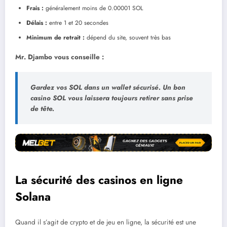
Frais :
généralement moins de 0.00001 SOL
Délais :
entre 1 et 20 secondes
Minimum de retrait :
dépend du site, souvent très bas
Mr. Djambo vous conseille :
Gardez vos SOL dans un wallet sécurisé. Un bon
casino SOL
vous laissera toujours retirer sans prise
de tête.
La sécurité des casinos en ligne
Solana
Quand il s’agit de crypto et de jeu en ligne, la sécurité est une