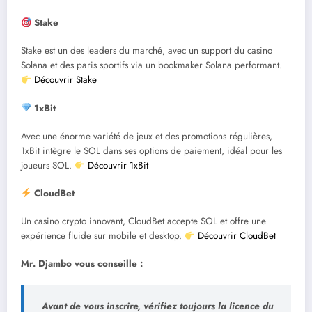
Stake
Stake est un des leaders du marché, avec un support du casino
Solana et des paris sportifs via un bookmaker Solana performant.
Découvrir Stake
1xBit
Avec une énorme variété de jeux et des promotions régulières,
1xBit intègre le SOL dans ses options de paiement, idéal pour les
joueurs SOL.
Découvrir 1xBit
CloudBet
Un casino crypto innovant, CloudBet accepte SOL et offre une
expérience fluide sur mobile et desktop.
Découvrir CloudBet
Mr. Djambo vous conseille :
Avant de vous inscrire, vérifiez toujours la licence du