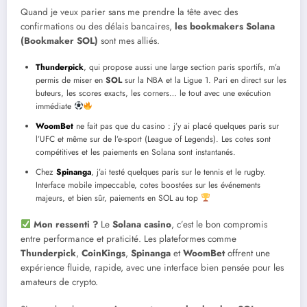
Quand je veux parier sans me prendre la tête avec des
confirmations ou des délais bancaires,
les bookmakers Solana
(Bookmaker SOL)
sont mes alliés.
Thunderpick
, qui propose aussi une large section paris sportifs, m’a
permis de miser en
SOL
sur la NBA et la Ligue 1. Pari en direct sur les
buteurs, les scores exacts, les corners… le tout avec une exécution
immédiate
WoomBet
ne fait pas que du casino : j’y ai placé quelques paris sur
l’UFC et même sur de l’e-sport (League of Legends). Les cotes sont
compétitives et les paiements en Solana sont instantanés.
Chez
Spinanga
, j’ai testé quelques paris sur le tennis et le rugby.
Interface mobile impeccable, cotes boostées sur les événements
majeurs, et bien sûr, paiements en SOL au top
Mon ressenti ?
Le
Solana casino
, c’est le bon compromis
entre performance et praticité. Les plateformes comme
Thunderpick
,
CoinKings
,
Spinanga
et
WoomBet
offrent une
expérience fluide, rapide, avec une interface bien pensée pour les
amateurs de crypto.