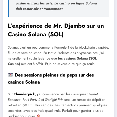
casino et lisez les avis. Le casino en ligne Solana
doit rester sûr et transparent.
L’expérience de Mr. Djambo sur un
Casino Solana (SOL)
Solana, c’est un peu comme la Formule 1 de la blockchain : rapide,
fluide et sans bouchon. En tant qu’adepte des crypto-casinos, j’ai
naturellement voulu tester ce que
les casinos Solana (SOL
Casino)
avaient à offrir. Et je peux vous dire que ça roule.
Des sessions pleines de peps sur des
casinos Solana
Sur
Thunderpick
, j’ai commencé par les classiques :
Sweet
Bonanza
,
Fruit Party 2
et
Starlight Princess
. Les temps de dépôt et
retrait en
SOL
? Ultra rapides. Les transactions prennent quelques
secondes, avec des frais quasi nuls. Parfait pour garder plus de
budget pour jouer