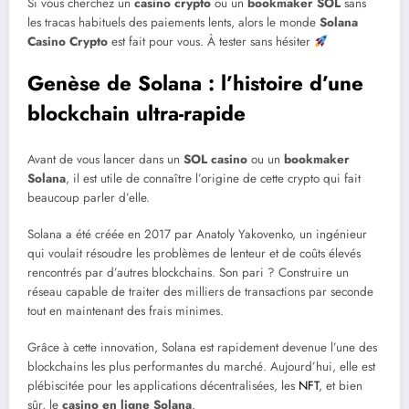
Si vous cherchez un
casino crypto
ou un
bookmaker SOL
sans
les tracas habituels des paiements lents, alors le monde
Solana
Casino Crypto
est fait pour vous. À tester sans hésiter
Genèse de Solana : l’histoire d’une
blockchain ultra-rapide
Avant de vous lancer dans un
SOL casino
ou un
bookmaker
Solana
, il est utile de connaître l’origine de cette crypto qui fait
beaucoup parler d’elle.
Solana a été créée en 2017 par Anatoly Yakovenko, un ingénieur
qui voulait résoudre les problèmes de lenteur et de coûts élevés
rencontrés par d’autres blockchains. Son pari ? Construire un
réseau capable de traiter des milliers de transactions par seconde
tout en maintenant des frais minimes.
Grâce à cette innovation, Solana est rapidement devenue l’une des
blockchains les plus performantes du marché. Aujourd’hui, elle est
plébiscitée pour les applications décentralisées, les
NFT
, et bien
sûr, le
casino en ligne Solana
.