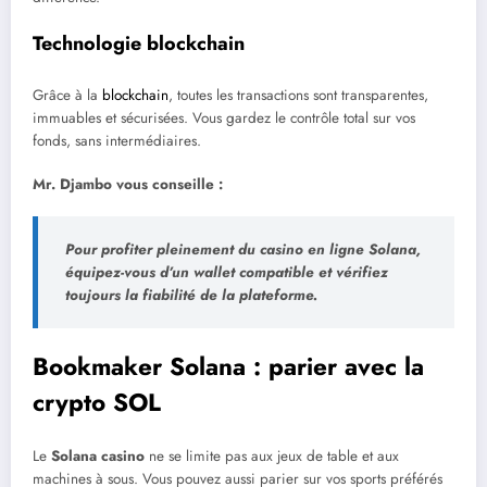
Technologie blockchain
Grâce à la
blockchain
, toutes les transactions sont transparentes,
immuables et sécurisées. Vous gardez le contrôle total sur vos
fonds, sans intermédiaires.
Mr. Djambo vous conseille :
Pour profiter pleinement du
casino en ligne Solana
,
équipez-vous d’un wallet compatible et vérifiez
toujours la fiabilité de la plateforme.
Bookmaker Solana : parier avec la
crypto SOL
Le
Solana casino
ne se limite pas aux jeux de table et aux
machines à sous. Vous pouvez aussi parier sur vos sports préférés