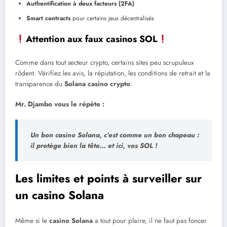
Authentification à deux facteurs (2FA)
Smart contracts
pour certains jeux décentralisés
Attention aux faux casinos SOL
Comme dans tout secteur crypto, certains sites peu scrupuleux
rôdent. Vérifiez les avis, la réputation, les conditions de retrait et la
transparence du
Solana casino crypto
.
Mr. Djambo vous le répète :
Un bon
casino Solana
, c’est comme un bon chapeau :
il protège bien la tête… et ici, vos SOL !
Les limites et points à surveiller sur
un casino Solana
Même si le
casino Solana
a tout pour plaire, il ne faut pas foncer