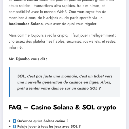
atouts solides : transactions ultra-rapides, frais minimes, et
compatibilité avec le monde Web3. Que vous soyez fan de
machines à sous, de blackjack ou de paris sportifs via un
bookmaker Solana
, vous avez de quoi vous régaler.
Mais comme toujours avec la crypto, il faut jouer intelligemment :
choisissez des plateformes fiables, sécurisez vos wallets, et restez
informé.
Mr. Djambo vous dit :
SOL, c’est pas juste une monnaie, c’est un ticket vers
une nouvelle génération de casinos en ligne. Alors,
prêt à tenter votre chance sur un
casino SOL
?
FAQ – Casino Solana & SOL crypto
Qu’est-ce qu’un Solana casino ?
Puis-je jouer à tous les jeux avec SOL ?