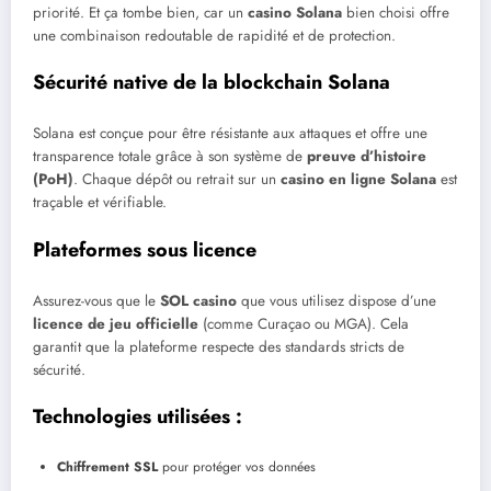
priorité. Et ça tombe bien, car un
casino Solana
bien choisi offre
une combinaison redoutable de rapidité et de protection.
Sécurité native de la blockchain Solana
Solana est conçue pour être résistante aux attaques et offre une
transparence totale grâce à son système de
preuve d’histoire
(PoH)
. Chaque dépôt ou retrait sur un
casino en ligne Solana
est
traçable et vérifiable.
Plateformes sous licence
Assurez-vous que le
SOL casino
que vous utilisez dispose d’une
licence de jeu officielle
(comme Curaçao ou MGA). Cela
garantit que la plateforme respecte des standards stricts de
sécurité.
Technologies utilisées :
Chiffrement SSL
pour protéger vos données