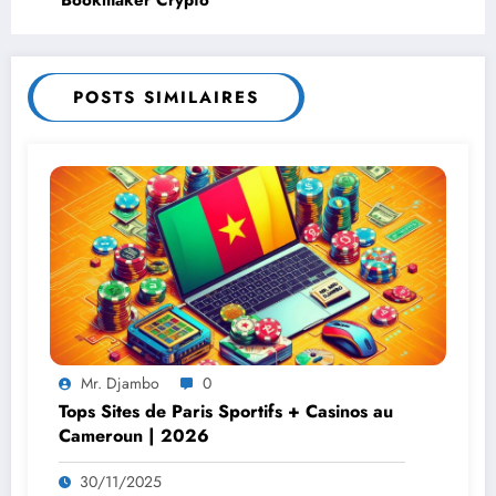
Bookmaker Crypto
POSTS SIMILAIRES
Mr. Djambo
0
Tops Sites de Paris Sportifs + Casinos au
Cameroun | 2026
30/11/2025