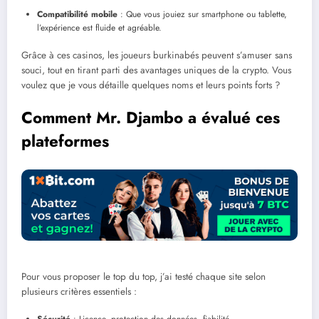
Compatibilité mobile
: Que vous jouiez sur smartphone ou tablette,
l’expérience est fluide et agréable.
Grâce à ces casinos, les joueurs burkinabés peuvent s’amuser sans
souci, tout en tirant parti des avantages uniques de la crypto. Vous
voulez que je vous détaille quelques noms et leurs points forts ?
Comment Mr. Djambo a évalué ces
plateformes
Pour vous proposer le top du top, j’ai testé chaque site selon
plusieurs critères essentiels :