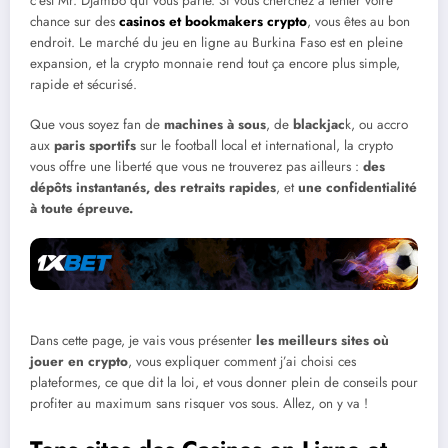
c’est Mr. Djambo qui vous parle. Si vous cherchez à tenter votre
chance sur des
casinos et bookmakers crypto
, vous êtes au bon
endroit. Le marché du jeu en ligne au Burkina Faso est en pleine
expansion, et la crypto monnaie rend tout ça encore plus simple,
rapide et sécurisé.
Que vous soyez fan de
machines à sous
, de
blackjac
k, ou accro
aux
paris sportifs
sur le football local et international, la crypto
vous offre une liberté que vous ne trouverez pas ailleurs :
des
dépôts instantanés, des retraits rapides
, et
une confidentialité
à toute épreuve.
Dans cette page, je vais vous présenter
les meilleurs sites où
jouer en crypto
, vous expliquer comment j’ai choisi ces
plateformes, ce que dit la loi, et vous donner plein de conseils pour
profiter au maximum sans risquer vos sous. Allez, on y va !