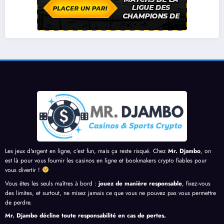
Les jeux d'argent en ligne, c’est fun, mais ça reste risqué. Chez
Mr. Djambo
, on
est là pour vous fournir les casinos en ligne et bookmakers crypto fiables pour
vous divertir !
Vous êtes les seuls maîtres à bord :
jouez de manière responsable
, fixez-vous
des limites, et surtout, ne misez jamais ce que vous ne pouvez pas vous permettre
de perdre.
Mr. Djambo décline toute responsabilité en cas de pertes.