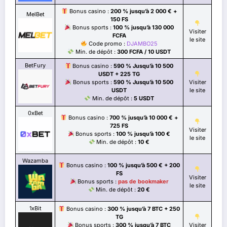
Bonus casino :
200 % jusqu’à 2 000 € +
MelBet
150 FS
Bonus sports :
100 % jusqu’à 130 000
Visiter
FCFA
le site
Code promo :
DJAMBO25
Min. de dépôt :
300 FCFA / 10 USDT
BetFury
Bonus casino :
590 % Jusqu’à 10 500
USDT + 225 TG
Bonus sports :
590 % Jusqu’à 10 500
Visiter
USDT
le site
Min. de dépôt :
5 USDT
0xBet
Bonus casino :
700 % jusqu’à 10 000 € +
725 FS
Visiter
Bonus sports :
100 % jusqu’à 100 €
le site
Min. de dépôt :
10 €
Wazamba
Bonus casino :
100 % jusqu’à 500 € + 200
FS
Visiter
Bonus sports :
pas de bookmaker
le site
Min. de dépôt :
20 €
1xBit
Bonus casino :
300 % jusqu’à 7 BTC + 250
TG
Bonus sports :
300 % jusqu’à 7 BTC
Visiter