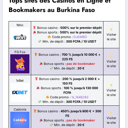
Tops sites des Casinos en Ligne et
Bookmakers au Burkina Faso
1Win
Bonus casino :
500% sur le premier dépôt
Bonus sports :
500% sur le premier dépôt
Visiter
Code promo :
DJAMBO
le site
Min. de dépôt :
300 FCFA / 10 USDT
FG Fox
Bonus casino :
700 % jusqu’à 10 000 € +
225 FS
Visiter
Bonus sports :
pas de bookmaker
le site
Min. de dépôt :
20 €
Bonus casino :
200 % jusqu’à 2 000 € +
1xBet
150 FS
Bonus sports :
100 % jusqu’à 130 000
Visiter
FCFA
le site
Code promo :
1x_1448282
Min. de dépôt :
300 FCFA / 10 USDT
Cadoola
Bonus casino :
450% jusqu’à 800 € + 300
FS
Visiter
Bonus sports :
pas de bookmaker
le site
Min. de dépôt :
20 €