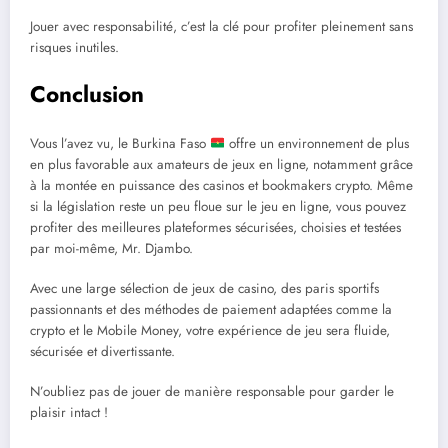
Jouer avec responsabilité, c’est la clé pour profiter pleinement sans
risques inutiles.
Conclusion
Vous l’avez vu, le Burkina Faso
offre un environnement de plus
en plus favorable aux amateurs de jeux en ligne, notamment grâce
à la montée en puissance des casinos et bookmakers crypto. Même
si la législation reste un peu floue sur le jeu en ligne, vous pouvez
profiter des meilleures plateformes sécurisées, choisies et testées
par moi-même, Mr. Djambo.
Avec une large sélection de jeux de casino, des paris sportifs
passionnants et des méthodes de paiement adaptées comme la
crypto et le Mobile Money, votre expérience de jeu sera fluide,
sécurisée et divertissante.
N’oubliez pas de jouer de manière responsable pour garder le
plaisir intact !