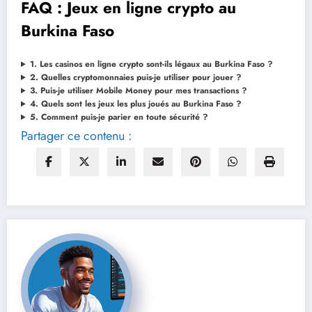
FAQ : Jeux en ligne crypto au
Burkina Faso
1. Les casinos en ligne crypto sont-ils légaux au Burkina Faso ?
2. Quelles cryptomonnaies puis-je utiliser pour jouer ?
3. Puis-je utiliser Mobile Money pour mes transactions ?
4. Quels sont les jeux les plus joués au Burkina Faso ?
5. Comment puis-je parier en toute sécurité ?
Partager ce contenu :