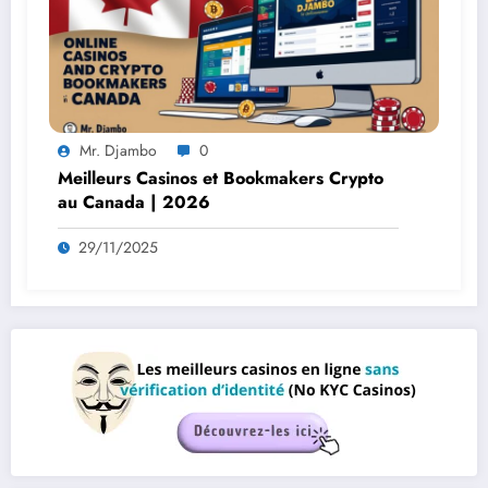
Mr. Djambo
0
Meilleurs Casinos et Bookmakers Crypto
au Canada | 2026
29/11/2025