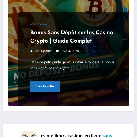
BONUS CASINO
Bonus Sans Dépôt sur les Casino
Crypto | Guide Complet
Mr. Djambo
29/04/2025
Dans ce petit guide, je vous détaille tout sur le bonus
sans dépôt casino crypto…
Lire la suite