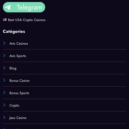
Telegram
Best USA Crypto Casinos
Catégories
Avis Casinos
Avis Sports
Blog
Bonus Casino
Bonus Sports
Crypto
Jeux Casino