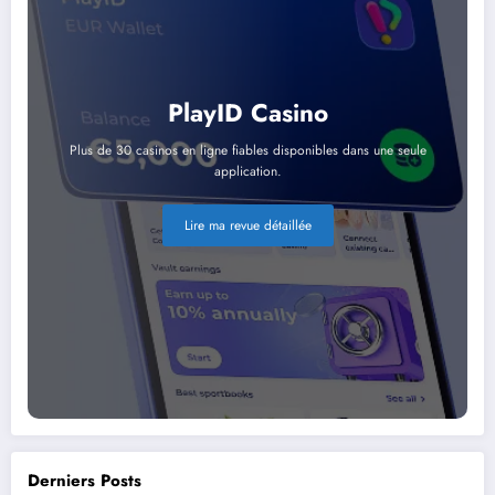
PlayID Casino
Plus de 30 casinos en ligne fiables disponibles dans une seule
application.
Lire ma revue détaillée
Derniers Posts