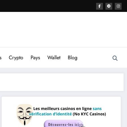
s
Crypto
Pays
Wallet
Blog