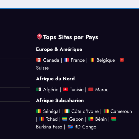
Tops Sites par Pays
Europe
& Amérique
Canada
|
France
|
Belgique
|
Suisse
Afrique du Nord
Algérie
|
Tunisie
|
Maroc
Afrique Subsaharien
Sénégal
|
Côte d'Ivoire
|
Cameroun
|
Tchad
|
Gabon
|
Bénin
|
Burkina Faso
|
RD Congo