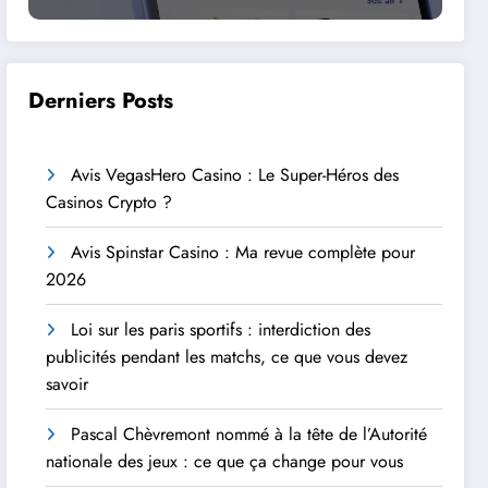
Derniers Posts
Avis VegasHero Casino : Le Super-Héros des
Casinos Crypto ?
Avis Spinstar Casino : Ma revue complète pour
2026
Loi sur les paris sportifs : interdiction des
publicités pendant les matchs, ce que vous devez
savoir
Pascal Chèvremont nommé à la tête de l’Autorité
nationale des jeux : ce que ça change pour vous