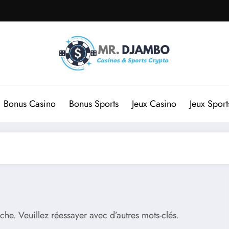
Bonus Casino
Bonus Sports
Jeux Casino
Jeux Sport
he. Veuillez réessayer avec d’autres mots-clés.