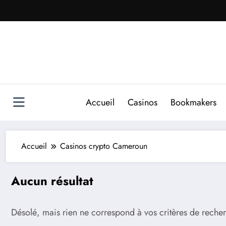
Aller
au
contenu
Accueil
Casinos
Bookmakers
Accueil
Casinos crypto Cameroun
Aucun résultat
Désolé, mais rien ne correspond à vos critères de recherc