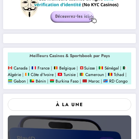
Meilleurs Casinos & Sportsbook par Pays
Canada
|
France
|
Belgique
|
Suisse
|
Sénégal
|
Algérie
|
Côte d'Ivoire
|
Tunisie
|
Cameroun
|
Tchad
|
Gabon
|
Bénin
|
Burkina Faso
|
Maroc
|
RD Congo
À LA UNE