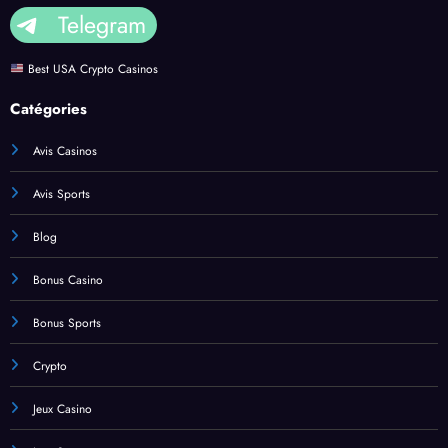
Telegram
Best USA Crypto Casinos
Catégories
Avis Casinos
Avis Sports
Blog
Bonus Casino
Bonus Sports
Crypto
Jeux Casino