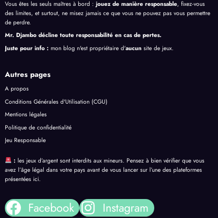
Vous êtes les seuls maîtres à bord :
jouez de manière responsable
, fixez-vous
des limites, et surtout, ne misez jamais ce que vous ne pouvez pas vous permettre
de perdre.
Mr. Djambo décline toute responsabilité en cas de pertes.
Juste pour info :
mon blog n'est propriétaire d'
aucun
site de jeux.
Autres pages
A propos
Conditions Générales d'Utilisation (CGU)
Mentions légales
Politique de confidentialité
Jeu Responsable
:
les jeux d’argent sont interdits aux mineurs. Pensez à bien vérifier que vous
avez l’âge légal dans votre pays avant de vous lancer sur l’une des plateformes
présentées ici.
Facebook
Instagram