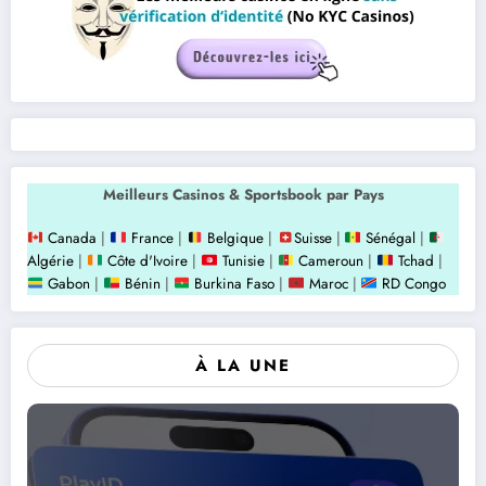
Meilleurs Casinos & Sportsbook par Pays
Canada
|
France
|
Belgique
|
Suisse
|
Sénégal
|
Algérie
|
Côte d'Ivoire
|
Tunisie
|
Cameroun
|
Tchad
|
Gabon
|
Bénin
|
Burkina Faso
|
Maroc
|
RD Congo
À LA UNE