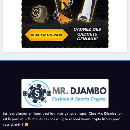
Les jeux d'argent en ligne, c’est fun, mais ça reste risqué. Chez
Mr. Djambo
, on
est là pour vous fournir les casinos en ligne et bookmakers crypto fiables pour
vous divertir !