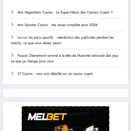
Avis VegasHero Casino : Le Super-Héros des Casinos Crypto ?
Avis Spinstar Casino : Ma revue complète pour 2026
Loi sur les paris sportifs : interdiction des publicités pendant les
matchs, ce que vous devez savoir
Pascal Chèvremont nommé à la tête de l’Autorité nationale des jeux :
ce que ça change pour vous
X7 Casino : mon avis détaillé sur ce casino crypto