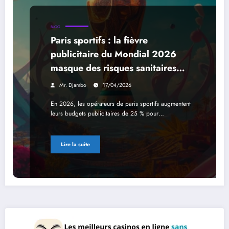
BLOG
Paris sportifs : la fièvre
publicitaire du Mondial 2026
masque des risques sanitaires
préoccupants
Mr. Djambo
17/04/2026
En 2026, les opérateurs de paris sportifs augmentent
leurs budgets publicitaires de 25 % pour…
Lire la suite