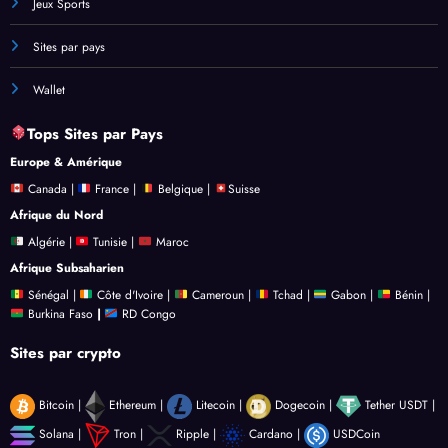
Jeux Sports
Sites par pays
Wallet
Tops Sites par Pays
Europe
& Amérique
Canada
|
France
|
Belgique
|
Suisse
Afrique du Nord
Algérie
|
Tunisie
|
Maroc
Afrique Subsaharien
Sénégal
|
Côte d'Ivoire
|
Cameroun
|
Tchad
|
Gabon
|
Bénin
|
Burkina Faso
|
RD Congo
Sites par crypto
Bitcoin
|
Ethereum
|
Litecoin
|
Dogecoin
|
Tether USDT
|
Solana
|
Tron
|
Ripple
|
Cardano
|
USDCoin