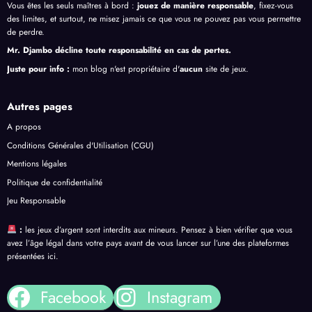
Vous êtes les seuls maîtres à bord :
jouez de manière responsable
, fixez-vous
des limites, et surtout, ne misez jamais ce que vous ne pouvez pas vous permettre
de perdre.
Mr. Djambo décline toute responsabilité en cas de pertes.
Juste pour info :
mon blog n'est propriétaire d'
aucun
site de jeux.
Autres pages
A propos
Conditions Générales d'Utilisation (CGU)
Mentions légales
Politique de confidentialité
Jeu Responsable
:
les jeux d’argent sont interdits aux mineurs. Pensez à bien vérifier que vous
avez l’âge légal dans votre pays avant de vous lancer sur l’une des plateformes
présentées ici.
Facebook
Instagram