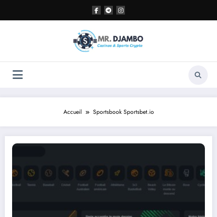
Aller
au
contenu
Accueil
Sportsbook Sportsbet.io