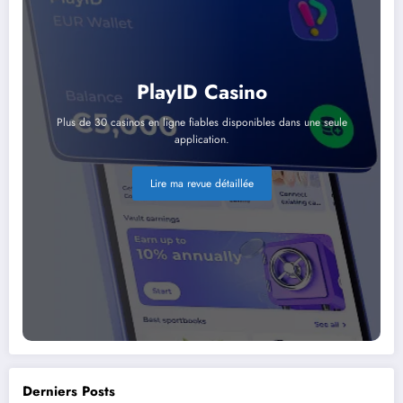
PlayID Casino
Plus de 30 casinos en ligne fiables disponibles dans une seule
application.
Lire ma revue détaillée
Derniers Posts