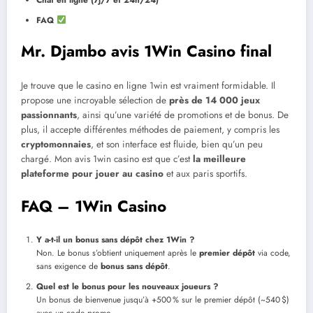
FAQ
Mr. Djambo avis 1Win Casino final
Je trouve que le casino en ligne 1win est vraiment formidable. Il
propose une incroyable sélection de
près de 14 000 jeux
passionnants
, ainsi qu’une variété de promotions et de bonus. De
plus, il accepte différentes méthodes de paiement, y compris les
cryptomonnaies
, et son interface est fluide, bien qu’un peu
chargé. Mon avis 1win casino est que c’est
la meilleure
plateforme pour jouer au casino
et aux paris sportifs.
FAQ – 1Win Casino
Y a-t-il un bonus sans dépôt chez 1Win ?
Non. Le bonus s’obtient uniquement après le
premier dépôt
via code,
sans exigence de
bonus sans dépôt
.
Quel est le bonus pour les nouveaux joueurs ?
Un bonus de bienvenue jusqu’à +500 % sur le premier dépôt (~540 $)