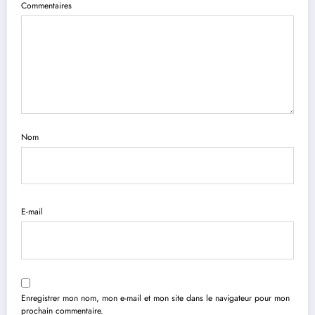
Commentaires
Nom
E-mail
Enregistrer mon nom, mon e-mail et mon site dans le navigateur pour mon
prochain commentaire.