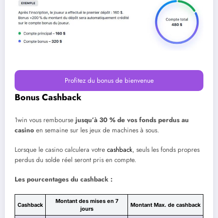
Profitez du bonus de bienvenue
Bonus Cashback
1win vous rembourse
jusqu’à 30 % de vos fonds perdus au
casino
en semaine sur les jeux de machines à sous.
Lorsque le casino calculera votre
cashback
, seuls les fonds propres
perdus du solde réel seront pris en compte.
Les pourcentages du cashback :
Montant des mises en 7
Cashback
Montant Max. de cashback
jours