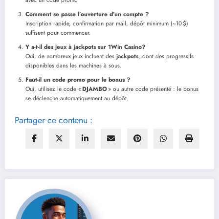
avec un code promo
Comment se passe l’ouverture d’un compte ?
Inscription rapide, confirmation par mail, dépôt minimum (~10 $)
suffisent pour commencer.
Y a-t-il des jeux à jackpots sur 1Win Casino?
Oui, de nombreux jeux incluent des
jackpots
, dont des progressifs
disponibles dans les machines à sous.
Faut-il un code promo pour le bonus ?
Oui, utilisez le code «
DJAMBO
» ou autre code présenté : le bonus
se déclenche automatiquement au dépôt.
Partager ce contenu :