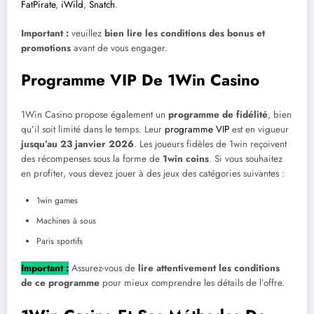
FatPirate
,
iWild
,
Snatch
.
Important :
veuillez
bien lire les conditions des bonus et
promotions
avant de vous engager.
Programme VIP De 1Win Casino
1Win Casino propose également un
programme de fidélité
, bien
qu’il soit limité dans le temps. Leur
programme VIP
est en vigueur
jusqu’au 23 janvier 2026
. Les joueurs fidèles de 1win reçoivent
des récompenses sous la forme de
1win coins
. Si vous souhaitez
en profiter, vous devez jouer à des jeux des catégories suivantes :
1win games
Machines à sous
Paris sportifs
Important :
Assurez-vous de
lire attentivement les conditions
de ce programme
pour mieux comprendre les détails de l’offre.