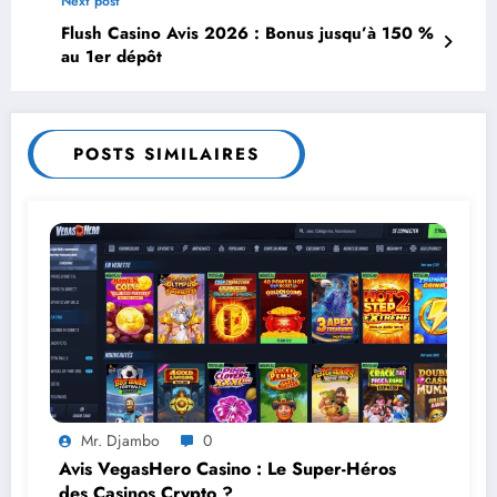
Next post
Flush Casino Avis 2026 : Bonus jusqu’à 150 %
au 1er dépôt
POSTS SIMILAIRES
Mr. Djambo
0
Avis VegasHero Casino : Le Super-Héros
des Casinos Crypto ?