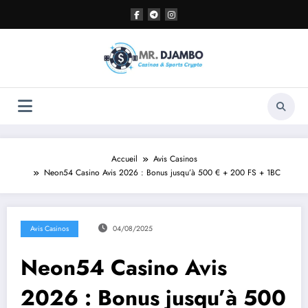
Aller
au
contenu
Accueil
Avis Casinos
Neon54 Casino Avis 2026 : Bonus jusqu’à 500 € + 200 FS + 1BC
Avis Casinos
04/08/2025
Neon54 Casino Avis
2026 : Bonus jusqu’à 500