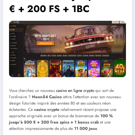
€ + 200 FS + 1BC
Vous cherchez un nouveau
casino en ligne crypto
qui sort de
l’ordinaire ?
Neon54 Casino
attire l’attention avec son nouveau
design futuriste inspiré des années 80 et ses couleurs néon
éclatantes. Ce
casino crypto
relativement récent propose une
approche originale avec un bonus de bienvenue de
100 %
jusqu’à 500 € + 200 free spins + 1 bonus crab
et une
sélection impressionnante de plus de
11 000 jeux
.