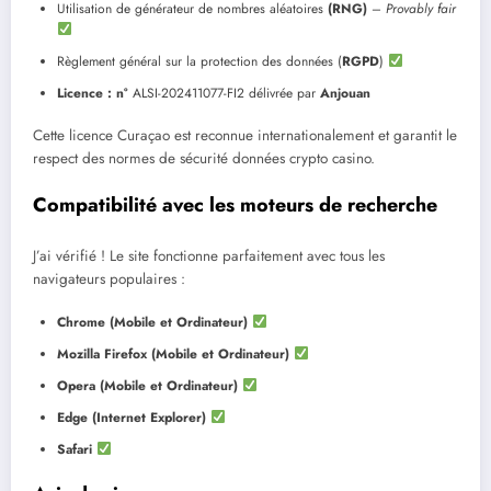
Utilisation de générateur de nombres aléatoires
(RNG)
–
Provably fair
Règlement général sur la protection des données (
RGPD
)
Licence : n°
ALSI-202411077-FI2 délivrée par
Anjouan
Cette licence Curaçao est reconnue internationalement et garantit le
respect des normes de sécurité données crypto casino.
Compatibilité avec les moteurs de recherche
J’ai vérifié ! Le site fonctionne parfaitement avec tous les
navigateurs populaires :
Chrome (Mobile et Ordinateur)
Mozilla Firefox (Mobile et Ordinateur)
Opera (Mobile et Ordinateur)
Edge (Internet Explorer)
Safari