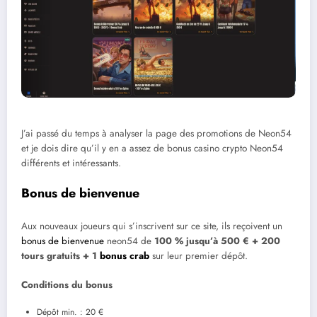
J’ai passé du temps à analyser la page des promotions de Neon54
et je dois dire qu’il y en a assez de bonus casino crypto Neon54
différents et intéressants.
Bonus de bienvenue
Aux nouveaux joueurs qui s’inscrivent sur ce site, ils reçoivent un
bonus de bienvenue
neon54 de
100 % jusqu’à 500 € + 200
tours gratuits + 1
bonus crab
sur leur premier dépôt.
Conditions du bonus
Dépôt min. : 20 €