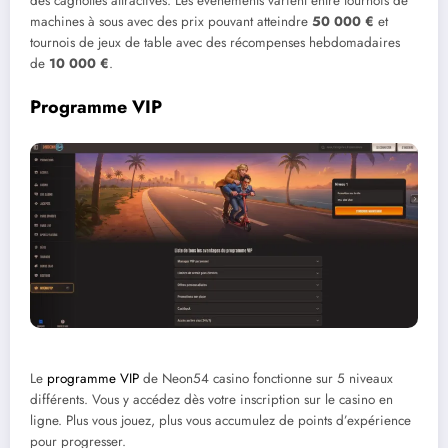
des cagnottes attractives. Les événements varient entre tournois de
machines à sous avec des prix pouvant atteindre
50 000 €
et
tournois de jeux de table avec des récompenses hebdomadaires
de
10 000 €
.
Programme VIP
Le
programme VIP
de Neon54 casino fonctionne sur 5 niveaux
différents. Vous y accédez dès votre inscription sur le casino en
ligne. Plus vous jouez, plus vous accumulez de points d’expérience
pour progresser.