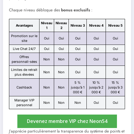
Chaque niveau débloque des
bonus exclusifs
:
Niveau
Niveau
Avantages
Niveau 3
Niveau 4
Niveau 5
1
2
Promotion sur le
Oui
Oui
Oui
Oui
Oui
site
Live Chat 24/7
Oui
Oui
Oui
Oui
Oui
Offres
Non
Non
Oui
Oui
Oui
personnali-sées
Limites de retrait
Non
Non
Oui
Oui
Oui
plus élevées
5 %
10 %
15 %
Cashback
Non
Non
jusqu’à 1
jusqu’à 2
jusqu’à 3
000 €
000 €
000 €
Manager VIP
Non
Non
Non
Oui
Oui
personnel
Devenez membre VIP chez Neon54
J’apprécie particulièrement la transparence du système de points et