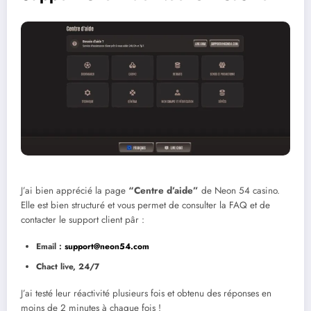
J’ai bien apprécié la page
“Centre d’aide”
de Neon 54 casino.
Elle est bien structuré et vous permet de consulter la FAQ et de
contacter le support client pâr :
Email :
support@neon54.com
Chact live, 24/7
J’ai testé leur réactivité plusieurs fois et obtenu des réponses en
moins de 2 minutes à chaque fois !