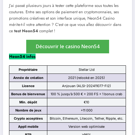
J’ai passé plusieurs jours à tester cette plateforme sous toutes les
coutures. Entre ses options de paiement en cryptomonnaies, ses
promotions créatives et son interface unique, Neon54 Casino
mérite-t-il votre attention ? C’est ce que vous allez découvrir dans
ce
test Neon54
complet !
Découvrir le casino Neon54
Neon54 infos
Propriétaire
Stellar Ltd
Année de création
2021 (relooké en 2025)
Licence
Anjouan (ALSI-202411077-FI2)
Bonus de bienvenue
100 % jusqu’à 500 € + 200 FS + 1 bonus crab
Min. dépôt
€10
Nombre de jeux
+11 000
Crypto acceptées
Bitcoin, Ethereum, Litecoin, Tether, Ripple, etc.
Appli mobile
Version web optimisée
RTP
>96%