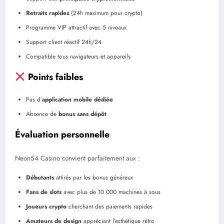
Retraits rapides
(24h maximum pour crypto)
Programme VIP attractif avec 5 niveaux
Support client réactif 24h/24
Compatible tous navigateurs et appareils
Points faibles
Pas d’
application mobile dédiée
Absence de
bonus sans dépôt
Évaluation personnelle
Neon54 Casino convient parfaitement aux :
Débutants
attirés par les bonus généreux
Fans de slots
avec plus de 10 000 machines à sous
Joueurs crypto
cherchant des paiements rapides
Amateurs de design
appréciant l’esthétique rétro