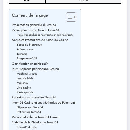
Contenu de la page
Présentation générale du casino
L’inscription sur le Casino Neon54
Pays francophones restreints et non restreints
Bonus et Promotions de Neon 54 Casino
Bonus de bienvenue
Autres bonus
Tournois
Programme VIP
Gamification chez Neon54
Jeux Proposés par Neon54 Casino
Machines à sous
Jeux de table
Mini-jeux
Live casino
Paris sportifs
Fournisseurs du casino Neon54
Neon54 Casino et ses Méthodes de Paiement
Déposer sur Neon54
Retirer sur Neon54
Version Mobile de Neon54 Casino
Fiabilité de la Plateforme Neon54
Sécurité du site