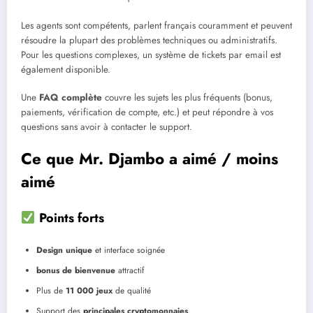
Les agents sont compétents, parlent français couramment et peuvent
résoudre la plupart des problèmes techniques ou administratifs.
Pour les questions complexes, un système de tickets par email est
également disponible.
Une
FAQ complète
couvre les sujets les plus fréquents (bonus,
paiements, vérification de compte, etc.) et peut répondre à vos
questions sans avoir à contacter le support.
Ce que Mr. Djambo a aimé / moins
aimé
Points forts
Design unique
et interface soignée
bonus de bienvenue
attractif
Plus de
11 000 jeux
de qualité
Support des
principales cryptomonnaies