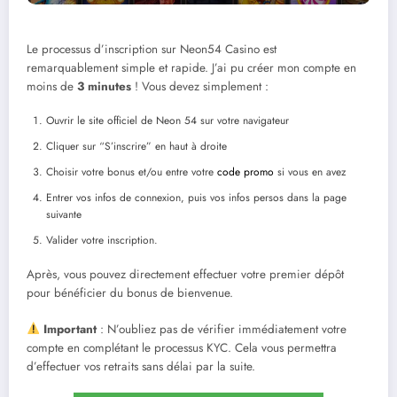
Le processus d’inscription sur Neon54 Casino est
remarquablement simple et rapide. J’ai pu créer mon compte en
moins de
3 minutes
! Vous devez simplement :
Ouvrir le site officiel de Neon 54 sur votre navigateur
Cliquer sur “S’inscrire” en haut à droite
Choisir votre bonus et/ou entre votre
code promo
si vous en avez
Entrer vos infos de connexion, puis vos infos persos dans la page
suivante
Valider votre inscription.
Après, vous pouvez directement effectuer votre premier dépôt
pour bénéficier du bonus de bienvenue.
Important
: N’oubliez pas de vérifier immédiatement votre
compte en complétant le processus KYC. Cela vous permettra
d’effectuer vos retraits sans délai par la suite.