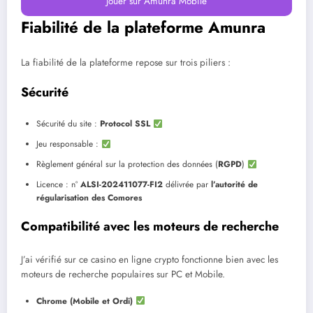
Jouer sur Amunra Mobile
Fiabilité de la plateforme Amunra
La fiabilité de la plateforme repose sur trois piliers :
Sécurité
Sécurité du site :
Protocol SSL
Jeu responsable :
Règlement général sur la protection des données (
RGPD
)
Licence : n°
ALSI-202411077-FI2
délivrée par
l’autorité de
régularisation des Comores
Compatibilité avec les moteurs de recherche
J’ai vérifié sur ce casino en ligne crypto fonctionne bien avec les
moteurs de recherche populaires sur PC et Mobile.
Chrome (Mobile et Ordi)