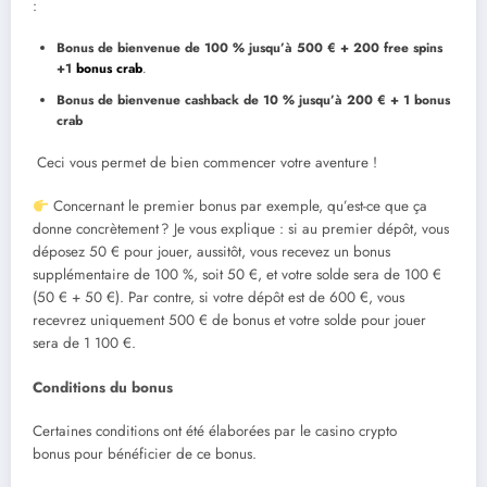
:
Bonus de bienvenue de 100 % jusqu’à 500 € + 200 free spins
+1
bonus crab
.
Bonus de bienvenue cashback de 10 % jusqu’à 200 € + 1 bonus
crab
Ceci vous permet de bien commencer votre aventure !
Concernant le premier bonus par exemple, qu’est-ce que ça
donne concrètement ? Je vous explique : si au premier dépôt, vous
déposez 50 € pour jouer, aussitôt, vous recevez un bonus
supplémentaire de 100 %, soit 50 €, et votre solde sera de 100 €
(50 € + 50 €). Par contre, si votre dépôt est de 600 €, vous
recevrez uniquement 500 € de bonus et votre solde pour jouer
sera de 1 100 €.
Conditions du bonus
Certaines conditions ont été élaborées par le casino crypto
bonus pour bénéficier de ce bonus.