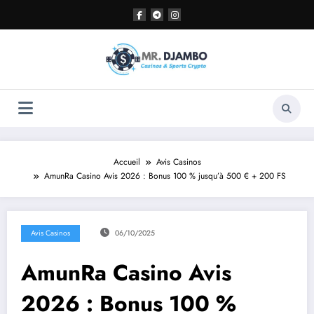
Aller
au
contenu
Accueil
Avis Casinos
AmunRa Casino Avis 2026 : Bonus 100 % jusqu’à 500 € + 200 FS
Avis Casinos
06/10/2025
AmunRa Casino Avis
2026 : Bonus 100 %