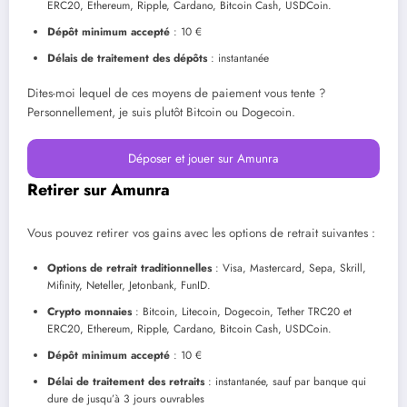
ERC20, Ethereum, Ripple, Cardano, Bitcoin Cash, USDCoin.
Dépôt minimum accepté
: 10 €
Délais de traitement des dépôts
: instantanée
Dites-moi lequel de ces moyens de paiement vous tente ?
Personnellement, je suis plutôt Bitcoin ou Dogecoin.
Déposer et jouer sur Amunra
Retirer sur Amunra
Vous pouvez retirer vos gains avec les options de retrait suivantes :
Options de retrait traditionnelles
: Visa, Mastercard, Sepa, Skrill,
Mifinity, Neteller, Jetonbank, FunID.
Crypto monnaies
: Bitcoin, Litecoin, Dogecoin, Tether TRC20 et
ERC20, Ethereum, Ripple, Cardano, Bitcoin Cash, USDCoin.
Dépôt minimum accepté
: 10 €
Délai de traitement des retraits
: instantanée, sauf par banque qui
dure de jusqu’à 3 jours ouvrables