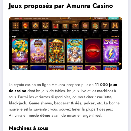
Jeux proposés par Amunra Casino
Le crypto casino en ligne Amunra propose plus de
11 000
jeux
de casino
dont les jeux de tables, les jeux live et les machines à
sous. Parmi les variantes disponibles, on peut citer :
roulette,
blackjack, Game shows, baccarat & dés, poker
, etc. La bonne
nouvelle est la suivante : vous pouvez tester la plupart des jeux
Amunra en
mode démo
avant de miser en argent réel.
Machines à sous