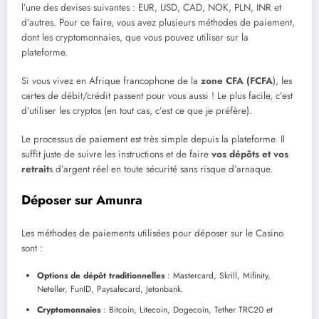
l’une des devises suivantes : EUR, USD, CAD, NOK, PLN, INR et
d’autres. Pour ce faire, vous avez plusieurs méthodes de paiement,
dont les cryptomonnaies, que vous pouvez utiliser sur la
plateforme.
Si vous vivez en Afrique francophone de la
zone CFA (FCFA
), les
cartes de débit/crédit passent pour vous aussi ! Le plus facile, c’est
d’utiliser les cryptos (en tout cas, c’est ce que je préfère).
Le processus de paiement est très simple depuis la plateforme. Il
suffit juste de suivre les instructions et de faire
vos dépôts et vos
retrait
s d’argent réel en toute sécurité sans risque d’arnaque.
Déposer sur Amunra
Les méthodes de paiements utilisées pour déposer sur le Casino
sont :
Options de dépôt traditionnelles
: Mastercard, Skrill, Mifinity,
Neteller, FunID, Paysafecard, Jetonbank.
Cryptomonnaies
: Bitcoin, Litecoin, Dogecoin, Tether TRC20 et