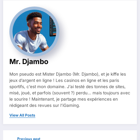
Mr. Djambo
Mon pseudo est Mister Djambo (Mr. Djambo), et je kiffe les
jeux d’argent en ligne ! Les casinos en ligne et les paris
sportifs, c’est mon domaine. J’ai testé des tonnes de sites,
misé, joué, et parfois (souvent ?) perdu… mais toujours avec
le sourire ! Maintenant, je partage mes expériences en
rédigeant des revues sur l’iGaming.
View All Posts
Previous post