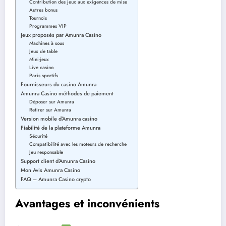
Contribution des jeux aux exigences de mise
Autres bonus
Tournois
Programmes VIP
Jeux proposés par Amunra Casino
Machines à sous
Jeux de table
Mini-jeux
Live casino
Paris sportifs
Fournisseurs du casino Amunra
Amunra Casino méthodes de paiement
Déposer sur Amunra
Retirer sur Amunra
Version mobile d’Amunra casino
Fiabilité de la plateforme Amunra
Sécurité
Compatibilité avec les moteurs de recherche
Jeu responsable
Support client d’Amunra Casino
Mon Avis Amunra Casino
FAQ – Amunra Casino crypto
Avantages et inconvénients