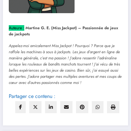
Auteure :
Martine G. E. (Miss Jackpot) – Passionnée de jeux
de jackpots
Appelez-moi amicalement Miss Jackpot ! Pourquoi ? Parce que je
raffole les machines à sous à jackpots. Les jeux d’argent en ligne de
manière générale, c’est ma passion ! J’adore ressentir l’adrénaline
lorsque les rouleaux de bandits manchots tournent ! J’ai vécu de très
belles expériences sur les jeux de casino. Bien sûr, j’ai essuyé aussi
des pertes. J’adore partager mes multiples aventures et mes coups de
cœur avec d’autres passionnés comme moi !
Partager ce contenu :