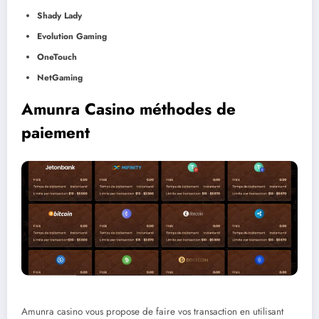
Shady Lady
Evolution Gaming
OneTouch
NetGaming
Amunra Casino méthodes de
paiement
Amunra casino vous propose de faire vos transaction en utilisant