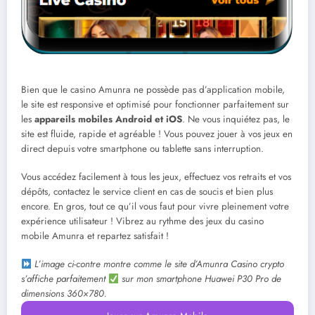
Bien que le casino Amunra ne possède pas d’application mobile,
le site est responsive et optimisé pour fonctionner parfaitement sur
les
appareils mobiles Android et iOS
. Ne vous inquiétez pas, le
site est fluide, rapide et agréable ! Vous pouvez jouer à vos jeux en
direct depuis votre smartphone ou tablette sans interruption.
Vous accédez facilement à tous les jeux, effectuez vos retraits et vos
dépôts, contactez le service client en cas de soucis et bien plus
encore. En gros, tout ce qu’il vous faut pour vivre pleinement votre
expérience utilisateur ! Vibrez au rythme des jeux du casino
mobile Amunra et repartez satisfait !
L’image ci-contre montre comme le site d’Amunra Casino crypto
s’affiche parfaitement
sur mon smartphone Huawei P30 Pro de
dimensions 360×780.