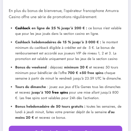
En plus du bonus de bienvenue, l’opérateur francophone Amunra
Casino offre une série de promotions régulièrement.
Cashback
en ligne
de 25 % jusqu’à 200 € :
ce bonus n’est valable
que pour les jeux joués dans la section casino en ligne.
Cashback hebdomadaires de 15 % jusqu’à 3 000 € :
le montant
minimum du cashback éligible à créditer est de 5 €. Le bonus de
remboursement est accordé aux joueurs VIP de niveau 1, 2 et 3. La
promotion est valable uniquement pour les jeux de la section casino
Bonus du weekend
: déposez
minimum 20 €
et recevez 50 tours
minimum pour bénéficier de l’offre
700 € +50 free spins
chaque
semaine à partir de minuit le vendredi jusqu’à 23:59 UTC le dimanche.
Tours du dimanche
: jouez aux jeux d’Ela Games tous les dimanches
et recevez
jusqu’à 100
free spins
pour une mise allant jusqu’à 800
€. Les free spins sont valables pour 24h dès l’activation.
Bonus hebdomadaire de 50 tours gratuits :
toutes les semaines, de
lundi à jeudi minuit, faites votre premier dépôt de la semaine
d’au
moins 20 €
et recevez ce bonus.