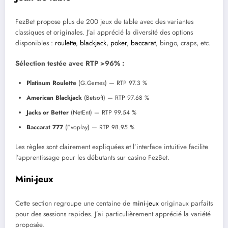
FezBet propose plus de 200 jeux de table avec des variantes
classiques et originales. J’ai apprécié la diversité des options
disponibles :
roulette
,
blackjack
,
poker
,
baccarat
, bingo, craps, etc.
Sélection testée avec RTP >96% :
Platinum Roulette
(G.Games) — RTP 97.3 %
American Blackjack
(Betsoft) — RTP 97.68 %
Jacks or Better
(NetEnt) — RTP 99.54 %
Baccarat 777
(Evoplay) — RTP 98.95 %
Les règles sont clairement expliquées et l’interface intuitive facilite
l’apprentissage pour les débutants sur casino FezBet.
Mini-jeux
Cette section regroupe une centaine de
mini-jeux
originaux parfaits
pour des sessions rapides. J’ai particulièrement apprécié la variété
proposée.