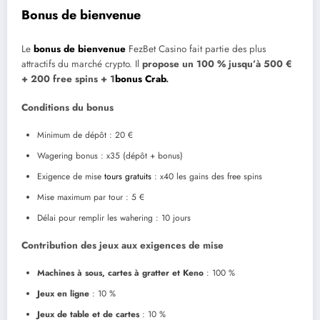
Bonus de bienvenue
Le
bonus de bienvenue
FezBet Casino fait partie des plus
attractifs du marché crypto. Il
propose un 100 % jusqu’à 500 €
+ 200 free spins + 1
bonus Crab
.
Conditions du bonus
Minimum de dépôt : 20 €
Wagering bonus : x35 (dépôt + bonus)
Exigence de mise
tours gratuits
: x40 les gains des free spins
Mise maximum par tour : 5 €
Délai pour remplir les wahering : 10 jours
Contribution des jeux aux exigences de mise
Machines à sous, cartes à gratter et Keno
:
100 %
Jeux en ligne
: 10 %
Jeux de table et de cartes
: 10 %