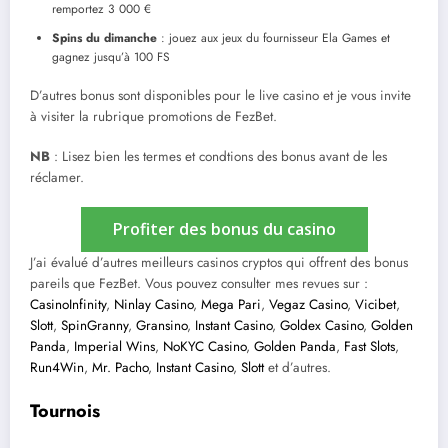
remportez 3 000 €
Spins du dimanche
: jouez aux jeux du fournisseur Ela Games et
gagnez jusqu’à 100 FS
D’autres bonus
sont disponibles pour le live casino et je vous invite
à visiter la rubrique promotions de FezBet.
NB
: Lisez bien les termes et condtions des bonus avant de les
réclamer.
Profiter des bonus du casino
J’ai évalué d’autres meilleurs casinos cryptos qui offrent des bonus
pareils que FezBet. Vous pouvez consulter mes revues sur :
CasinoInfinity
,
Ninlay Casino
,
Mega Pari
,
Vegaz Casino
,
Vicibet
,
Slott
,
SpinGranny
,
Gransino
,
Instant Casino
,
Goldex Casino
,
Golden
Panda
,
Imperial Wins
,
NoKYC Casino
,
Golden Panda
,
Fast Slots
,
Run4Win
,
Mr. Pacho
,
Instant Casino
,
Slott
et d’autres.
Tournois