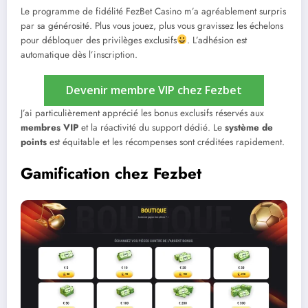
Le programme de fidélité FezBet Casino m’a agréablement surpris
par sa générosité. Plus vous jouez, plus vous gravissez les échelons
pour débloquer des privilèges exclusifs
. L’adhésion est
automatique dès l’inscription.
Devenir membre VIP chez Fezbet
J’ai particulièrement apprécié les bonus exclusifs réservés aux
membres VIP
et la réactivité du support dédié. Le
système de
points
est équitable et les récompenses sont créditées rapidement.
Gamification chez Fezbet