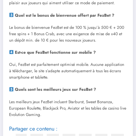
plaisir aux joueurs qui aiment utiliser ce mode de paiement.
Quel est le bonus de bienvenue offert par FezBet ?
Le bonus de bienvenue FezBet est de 100 % jusqu’à 500 € + 200
free spins + 1 Bonus Crab, avec une exigence de mise de x40 et
un dépôt min. de 10 € pour les nouveaux joueurs.
Est-ce que FezBet fonctionne sur mobile ?
Oui, FezBet est parfaitement optimisé mobile. Aucune application
à télécharger, le site s’adapte automatiquement à tous les écrans
smartphone et tablette.
Quels sont les meilleurs jeux sur FezBet ?
Les meilleurs jeux FezBet incluent Starburst, Sweet Bonanza,
European Roulette, Blackjack Pro, Aviator et les tables de casino live
Evolution Gaming.
Partager ce contenu :