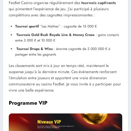
FezBet Casino organise régulièrement des
tournois captivants
qui pimentent l’expérience de jeu. J’ai participé à plusieurs
compétitions avec des cagnottes impressionnantes :
T
ournoi sportif
“Les Maîtres” : cagnotte de 15 000 €
Tournois Gold Rush Royale Live & Money Craze
: gains compris
entre 3 000 € et 10 000 €
Tournoi Drops & Wins
: énorme cagnotte de 2 000 000 € à
partager entre les gagnants
Les classements sont mis à jour en temps réel, maintenant le
suspense jusqu’à la dernière minute. Ces événements renforcent
l’émulation entre joueurs et apportent une vraie dimension
communautaire au casino FezBet. Je vous invite à y participer pour
vivre une belle expérience.
Programme VIP