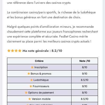
une référence dans l’univers des casinos crypto.
La combinaison casino/paris sportifs, la richesse de la ludothèque
et les bonus généreux en font une destination de choix.
Malgré quelques points d’amélioration mineurs, je recommande
chaudement cette plateforme aux joueurs francophones recherchant
une expérience complète et sécurisée. FezBet Casino mérite
clairement sa place parmi les meilleurs casinos crypto actuels !
Ma note générale : 8.2/10
Critère
Note /10
Inscription
8/10
Bonus & promos
9/10
Ludothèque
8.5/10
Fournisseurs
9/10
Options de paiement
8/10
Version mobile
8.5/10