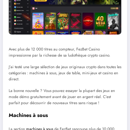
Avec plus de 12 000 titres au compteur, FezBet Casino
impressionne par la richesse de sa ludothèque crypto casino.
J’ai testé une large sélection de jeux originaux crypto dans toutes les
catégories : machines à sous, jeux de table, mini-jeux et casino en
direct.
La bonne nouvelle ? Vous pouvez essayer la plupart des jeux en
mode démo gratuitement avant de jouer en argent réel. C’est
parfait pour découvrir de nouveaux titres sans risque !
Machines à sous
La section
machines à sous
de FezBet regroupe plus de 10 000