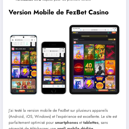
Version Mobile de FezBet Casino
J’ai testé la version mobile de FezBet sur plusieurs appareils
(Android, iOS, Windows) et l’expérience est excellente. Le site est
parfaitement optimisé pour
smartphones
et
tablettes
, sans
nécessité de télécharger une
appli mobile dédiée
.