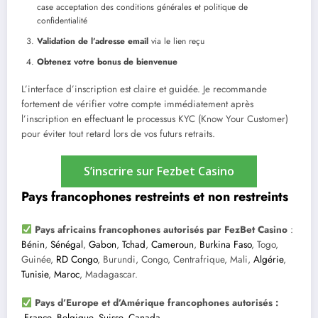
case acceptation des conditions générales et politique de
confidentialité
Validation de l’adresse email
via le lien reçu
Obtenez votre bonus de bienvenue
L’interface d’inscription est claire et guidée. Je recommande
fortement de vérifier votre compte immédiatement après
l’inscription en effectuant le processus KYC (Know Your Customer)
pour éviter tout retard lors de vos futurs retraits.
S’inscrire sur Fezbet Casino
Pays francophones restreints et non restreints
Pays africains francophones autorisés
par FezBet Casino
:
Bénin
,
Sénégal
,
Gabon
,
Tchad
,
Cameroun
,
Burkina Faso
, Togo,
Guinée,
RD Congo
, Burundi, Congo, Centrafrique, Mali,
Algérie
,
Tunisie
,
Maroc
, Madagascar.
Pays d’Europe et d’Amérique francophones autorisés :
France
,
Belgique
,
Suisse
,
Canada