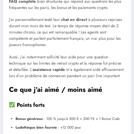
FAQ complète
bien structurée qui répond aux questions les plus
fréquentes sur les paris, les bonus et les paiements crypto.
J’ai personnellement testé leur
chat en direct
à plusieurs reprises
durant mon mois de test. Le temps de réponse moyen était de 2
minutes chrono, ce qui est remarquable ! Les agents sont
compétents et parlent parfaitement français, un vrai plus pour les
joueurs francophones.
Aussi, j’ai notamment sollicité leur aide pour une question
technique sur les limites de retrait crypto et la réponse fut précise
et détaillée. L’
assistance rapide
m’a également aidé efficacement
lors d’un problème de connexion pendant un pari live important
Ce que j’ai aimé / moins aimé
Points forts
Bonus généreux
: 100 % jusqu’à 500 € + 200 FS + 1 Bonus Crab
Ludothèque bien fournie
: +12 000 jeux