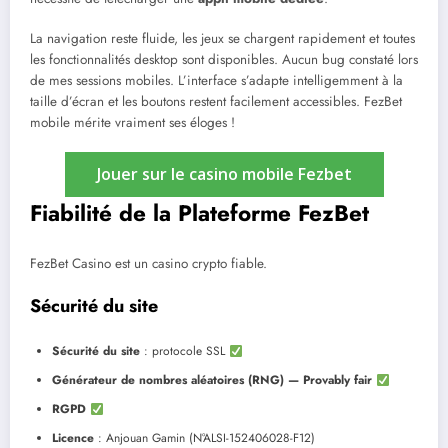
La navigation reste fluide, les jeux se chargent rapidement et toutes
les fonctionnalités desktop sont disponibles. Aucun bug constaté lors
de mes sessions mobiles. L’interface s’adapte intelligemment à la
taille d’écran et les boutons restent facilement accessibles. FezBet
mobile mérite vraiment ses éloges !
Jouer sur le casino mobile Fezbet
Fiabilité de la Plateforme FezBet
FezBet Casino est un casino crypto fiable.
Sécurité du site
Sécurité du site
: protocole SSL
Générateur de nombres aléatoires (RNG) — Provably
fair
RGPD
Licence
: Anjouan Gamin (N°ALSI-152406028-F12)