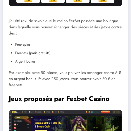
J’ai été ravi de savoir que le casino FezBet possède une boutique
dans laquelle vous pouvez échanger des pièces et des jetons contre
des :
Free spins
Freebets (paris gratuits)
Argent bonus
Par exemple, avec 50 pièces, vous pouvez les échanger contre 5 €
en argent bonus. Et avec 250 jetons, vous pouvez avoir 30 € en
freebets.
Jeux proposés par Fezbet Casino