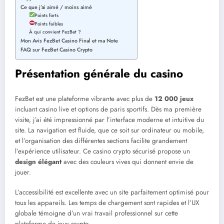
Ce que j’ai aimé / moins aimé
Points forts
Points faibles
À qui convient FezBet ?
Mon Avis FezBet Casino Final et ma Note
FAQ sur FezBet Casino Crypto
Présentation générale du casino
FezBet est une plateforme vibrante avec plus de
12 000 jeux
incluant casino live et options de paris sportifs. Dès ma première
visite, j’ai été impressionné par l’interface moderne et intuitive du
site. La navigation est fluide, que ce soit sur ordinateur ou mobile,
et l’organisation des différentes sections facilite grandement
l’expérience utilisateur. Ce casino crypto sécurisé propose un
design élégant
avec des couleurs vives qui donnent envie de
jouer.
L’accessibilité est excellente avec un site parfaitement optimisé pour
tous les appareils. Les temps de chargement sont rapides et l’UX
globale témoigne d’un vrai travail professionnel sur cette
plateforme de jeux crypto.