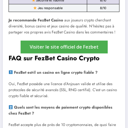
Sécurité et fiabilité
8/10
Jeu responsable
8/10
Je recommande FezBet Casino
aux joueurs crypto cherchant
diversité, bonus casino et jeux casino de qualité. N’hésitez pas à
partager vos propres avis FezBet Casino dans les commentaires !
Visiter le site officiel de Fezbet
FAQ sur FezBet Casino Crypto
FezBet est-il un casino en ligne crypto fiable ?
Oui, FezBet possède une licence d’Anjouan valide et utilise des
protocoles de sécurité avancés (SSL, RNG certifié). C’est un casino
crypto fiable et sécurisé.
Quels sont les moyens de paiement crypto disponibles
chez FezBet ?
FezBet accepte plus de près de 10 cryptomonnaies, de quoi faire