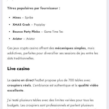
Titres populaires par fournisseur :
Mines
– Spribe
XMAS Crash
– Popiplay
Bounce Party Plinko
– Game Time Tec
Aviator
– Aviator
Ces jeux crypto casino offrent des
mécaniques simples
, mais
addictives, parfaites pour diversifier ses sessions de jeu entre les
slots traditionnelles.
Live casino
Le
casino en direct
FezBet propose plus de 700 tables avec
croupiers réels
. L’ambiance est authentique et la
qualité vidéo
excellente
.
J’ai testé plusieurs tables avec des limites variées pour tous les
budgets. Les croupiers sont professionnels et parlent plusieurs