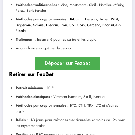
Méthodes traditionnelles
: Visa, Mastercard, Skrill, Neteller, Mfinity,
Payz., Bank transfer
Méthodes par cryptomonnaies :
Bitcoin
,
Ethereum
,
Tether USDT
,
Dogecoin
,
Solana
,
Litecoin
,
Tron
,
USD Coin
,
Cardano
,
BitcoinCash
,
Ripple
Traitement
: Instantané pour les cartes et les crypto
Aucun frais
appliqué par le casino
Déposer sur Fezbet
Retirer sur FezBet
Retrait minimum
: 10 €
Méthodes classiques
: Virement bancaire, Skrill, Neteller…
Méthodes par cryptomonnaies :
BTC, ETH, TRX, LTC et d’autres
crypto
Délais
: 1-3 jours pour méthodes traditionnelles et moins de 12h pour
les cryptomonnaies.
Vérification KYC
requise pour les premiers retraits