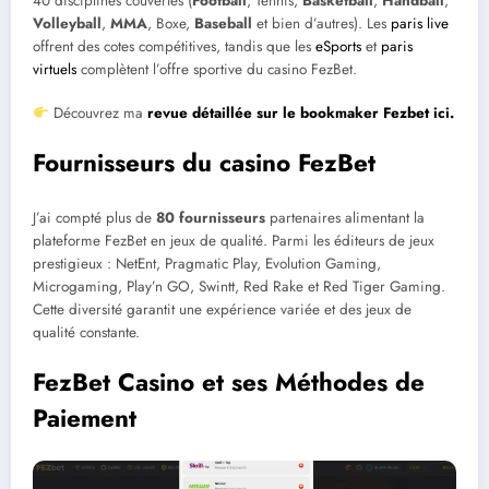
40 disciplines couvertes (
Football
, Tennis,
Basketball
,
Handball
,
Volleyball
,
MMA
, Boxe,
Baseball
et bien d’autres). Les
paris live
offrent des cotes compétitives, tandis que les
eSports
et
paris
virtuels
complètent l’offre sportive du casino FezBet.
Découvrez ma
revue détaillée sur le bookmaker Fezbet ici.
Fournisseurs du casino FezBet
J’ai compté plus de
80 fournisseurs
partenaires alimentant la
plateforme FezBet en jeux de qualité. Parmi les éditeurs de jeux
prestigieux : NetEnt, Pragmatic Play, Evolution Gaming,
Microgaming, Play’n GO, Swintt, Red Rake et Red Tiger Gaming.
Cette diversité garantit une expérience variée et des jeux de
qualité constante.
FezBet Casino et ses Méthodes de
Paiement