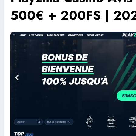
500€ + 200FS | 20