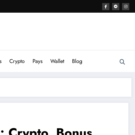
s
Crypto
Pays
Wallet
Blog
 : Crypto, Bonus