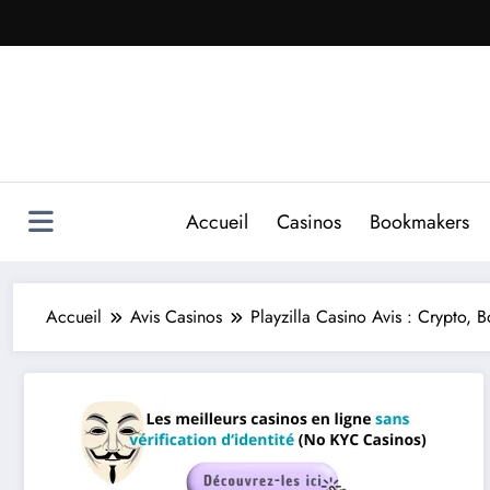
Aller
au
contenu
Accueil
Casinos
Bookmakers
Accueil
Avis Casinos
Playzilla Casino Avis : Crypto