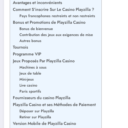
Avantages et inconvénients
Comment S’inscrire Sur Le Casino Playzilla ?
Pays francophones restreints et non restreints
Bonus et Promotions de Playzilla Casino
Bonus de bienvenue
Contribution des jeux aux exigences de mise
Autres bonus
Tournois
Programme VIP
Jeux Proposés Par Playzilla Casino
Machines à sous
Jeux de table
Mini-jeux
Live casino
Paris sportifs
Fournisseurs du casino Playzilla
Playzilla Casino et ses Méthodes de Paiement
Déposer sur Playzilla
Retirer sur Playzilla
Version Mobile de Playzilla Casino