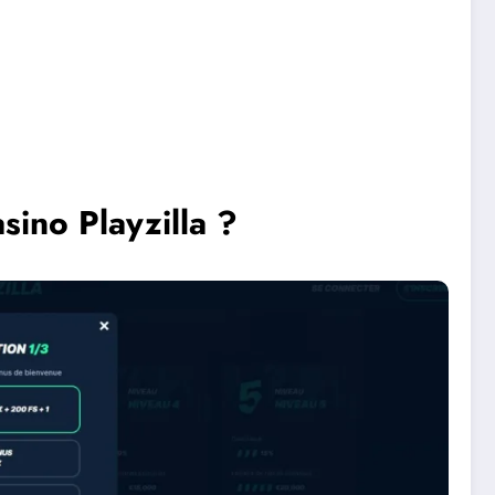
sino Playzilla ?