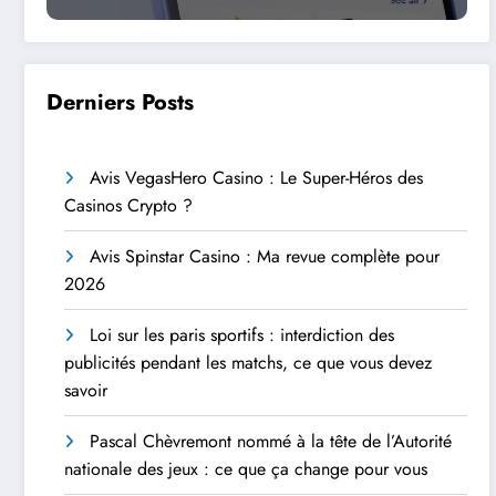
Derniers Posts
Avis VegasHero Casino : Le Super-Héros des
Casinos Crypto ?
Avis Spinstar Casino : Ma revue complète pour
2026
Loi sur les paris sportifs : interdiction des
publicités pendant les matchs, ce que vous devez
savoir
Pascal Chèvremont nommé à la tête de l’Autorité
nationale des jeux : ce que ça change pour vous