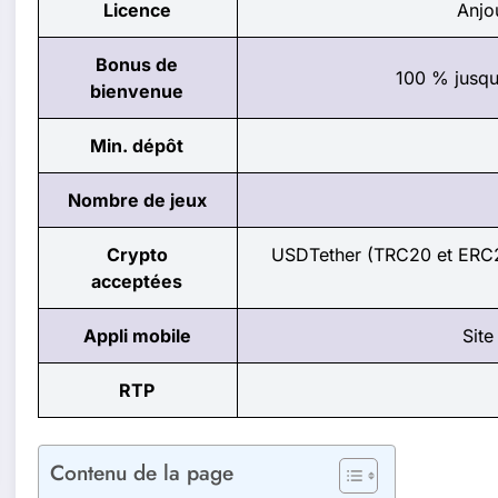
Licence
Anjo
Bonus de
100 % jusqu
bienvenue
Min. dépôt
Nombre de jeux
Crypto
USDTether (TRC20 et ERC20
acceptées
Appli mobile
Site
RTP
Contenu de la page