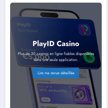
PlayID Casino
Plus de 30 casinos en ligne fiables disponibles
dans une seule application.
Lire ma revue détaillée