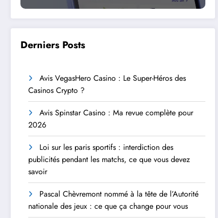
Derniers Posts
Avis VegasHero Casino : Le Super-Héros des
Casinos Crypto ?
Avis Spinstar Casino : Ma revue complète pour
2026
Loi sur les paris sportifs : interdiction des
publicités pendant les matchs, ce que vous devez
savoir
Pascal Chèvremont nommé à la tête de l’Autorité
nationale des jeux : ce que ça change pour vous