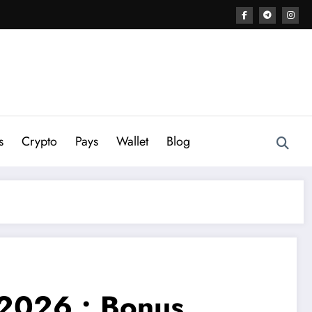
s
Crypto
Pays
Wallet
Blog
 2026 : Bonus