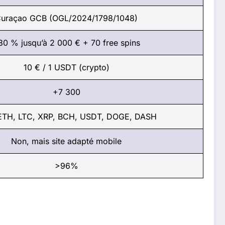
uraçao GCB (OGL/2024/1798/1048)
30 % jusqu’à 2 000 € + 70 free spins
10 € / 1 USDT (crypto)
+7 300
ETH, LTC, XRP, BCH, USDT, DOGE, DASH
Non, mais site adapté mobile
>96%