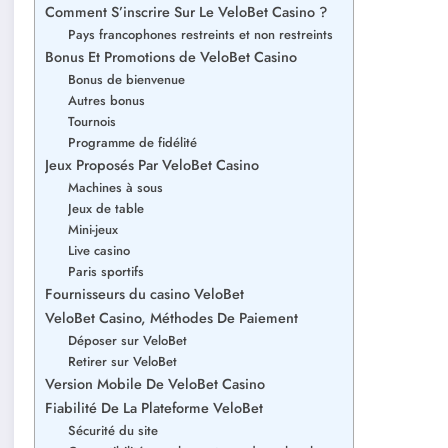
Comment S’inscrire Sur Le VeloBet Casino ?
Pays francophones restreints et non restreints
Bonus Et Promotions de VeloBet Casino
Bonus de bienvenue
Autres bonus
Tournois
Programme de fidélité
Jeux Proposés Par VeloBet Casino
Machines à sous
Jeux de table
Mini-jeux
Live casino
Paris sportifs
Fournisseurs du casino VeloBet
VeloBet Casino, Méthodes De Paiement
Déposer sur VeloBet
Retirer sur VeloBet
Version Mobile De VeloBet Casino
Fiabilité De La Plateforme VeloBet
Sécurité du site