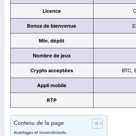
Licence
C
Bonus de bienvenue
3
Min. dépôt
Nombre de jeux
Crypto acceptées
BTC, 
Appli mobile
RTP
Contenu de la page
Avantages et inconvénients