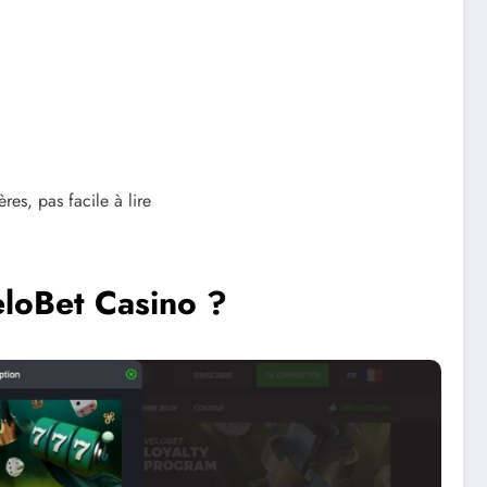
res, pas facile à lire
eloBet Casino ?